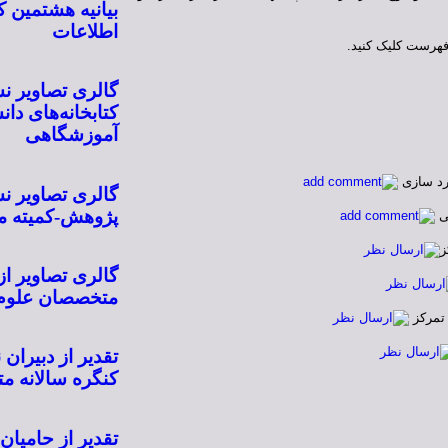
بیانیه هشتمین 
اطلاعات
فهرست کلیک کنید.
گالری تصاویر ن
کتابخانه‌های دا
آموزشگاهی
ارد سازی
گالری تصاویر 
پژوهش-کمیته مل
نی
ز
گالری تصاویر از
متخصصان علوم ا
 تمرکز
تقدیر از دبیر
کنگره سالانه م
تقدیر از حامیان