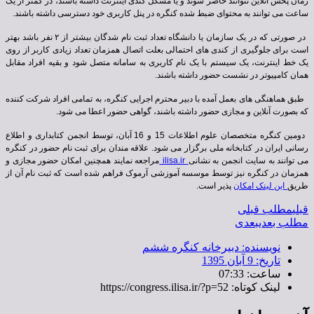
زمان پخش آنلاین نتوانند حاضر شوند و یا مشکل کندی اینترنت داشته باشند، در کمتر از یک
ساعت می توانند به محتوای ضبط شده کنگره در پنل کاربری خود دسترسی داشته باشند.
در صورتی که در یک سازمان یا دانشگاه تعداد ثبت نام شدگان بیشتر از
۲
نفر باشد بهتر
است برای جلوگیری از کندی های احتمالی بعلت اتصال همزمان تعداد زیادی کاربر از روی
یک خط اینترنت، یک سیستم با یک نام کاربری به سامانه متصل شود و بقیه افراد مقابل
همان کامپیوتر در نشست حضور داشته باشند.
طبق هماهنگی های بعمل آمده با دبیر محترم اجرایی کنگره، به تمامی افراد شرکت کننده
که بصورت آنلاین و مجازی حضور داشته باشند، گواهی حضور اعطا می شود.
دومین کنگره متخصصان علوم اطلاعات 15 و 16 آبان، توسط انجمن کتابداری و اطلاع
رسانی ایران در کتابخانه ملی برگزار می شود. علاقه مندان برای ثبت نام حضور در کنگره
می توانند به سایت انجمن به نشانی
ilisa.ir
مراجعه نمایند همچنین امکان حضور مجازی و
همزمان در کنگره نیز توسط موسسه آموزشی آرموک فراهم شده است که ثبت نام آن از
طریق
این لینک امکان
پذیر است.
قبلی
مطلب قبلی
مطلب بعدی
بعدی
نویسنده:
دبیرخانه کنگره ششم
تاریخ:
9 آبان 1395
ساعت:
07:33
لینک کوتاه: https://congress.ilisa.ir/?p=52