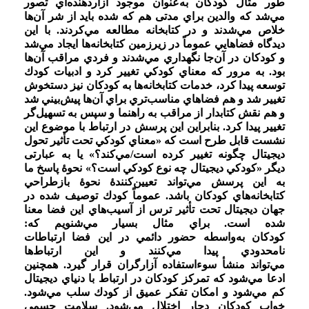
‌طور مثال كودكان به‌عنوان موجود آزاردهنده‌اي تصور
مي‌شد كه والدين براي مدتی هم كه شده بايد از شر آن‌ها
خلاص مي‌شدند و در كتابخانه مطالعه مي‌كردند. با اين
ديدگاه فضاهايي عموماً در زيرزمين كتابخانه‌ها ايجاد مي‌شد
و كودكان در آن‌جا نگهداري مي‌شدند و فردي مراقب آن‌ها
بود. به مرور كه معناي كودكي تغيير كرد و ادبيات كودك
توسعه پيدا كرد، خدمات كتابخانه‌ها به كودكان نيز دستخوش
تغيير شد و هم فضاهاي مناسب‌تري براي آن‌ها پيش‌بيني شد
و هم نقش كتابدار از مراقب به راهنما و سپس به تسهيل‌گر
تغيير پيدا كرد. بنابراين اين پرسش در ارتباط با موضوع اين
نشست قابل طرح است كه «معناي كودكي تحت تأثیر تحول
ديجيتال چگونه تغيير كرده‌ است/مي‌كند؟» يا به عبارتی
دیگر «كودكي ديجيتال چه نوع كودكي است؟» نحوۀ پاسخ ما
به اين پرسش مي‌تواند تعيين‌كنندۀ نحوۀ بازطراحي
كتابخانه‌هاي كودكان باشد. عموماً كودك توصیف شده در
جهان ديجيتال تحت تأثیر ترس از آسيب‌هاي اين فضا معنا
شده است. براي مثال بسيار مي‌شنويم كه:
كودكان به‌واسطه حضور دائمي در اين فضا ارتباطات
نامحدودي پيدا مي‌كنند و اين ارتباط‌ها
مي‌تواند منشأ سوءاستفاده آزارگران قرار گيرد. همچنین
ادعا مي‌شود كه تمركز كودكان در ارتباط با دنياي ديجيتال
كم مي‌شود و امكان تفكر عميق از كودك سلب مي‌شود.
خواب كودكان دچار اختلال مي‌شود. سلامت جسمي