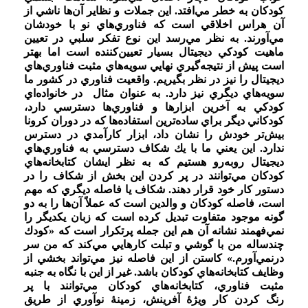
كودكان به خطر مي‌افتد. اين جملات و نظاير آن‌ها ناشي از
آن هراس اخلاقي است که فناوري‌هاي نو با خودشان
مي‌آورند. به نظر مي‌رسد اين نوع تفكر سلبي در تعيين
ماهيت كودكي ديجيتال بسيار تعيين‌كننده است اما بهتر
است پيش از نتيجه‌گيري نهايي سويه‌هاي مثبت فناوري‌هاي
ديجيتال را نيز در نظر بگيريم. واقعيت فناوري در كشور ما
سويه‌هاي ديگري نيز دارد. به عنوان مثال در خانواده‌اي
كودكي به آخرين ابزارها و فناوري‌ها دسترسي دارد،
كودكاني ديگر براي ساده‌ترين استفاده‌ها كه در دوران كرونا
بيش‌تر خودش را نشان داد، ابزار كارآمدي در دسترس
ندارد. اين يعني ما با يك شكاف دسترسي به فناوري‌هاي
ديجيتال روبه‌رو هستيم كه به نظر ایشان كتابخانه‌هاي
كودكان مي‌توانند در پر كردن اين بخش از شكاف را در
دستور كار خود قرار دهند. شكاف يا فاصله ديگري كه مهم
است، فاصله كودكان و والدين است كه عملاً آن‌ها را به دو
گونه موجود متفاوت تبديل كرده است كه زبان يكديگر را
نمي‌فهمند نشانه آن هم اين جمله پرتکرار است كه «كودك
چندساله من با گوشي و تبلت كارهايي مي‌كند كه من سر
درنمي‌آورم.» كاستن از اين فاصله نيز مي‌تواند بخشي از
وظايف كتابخانه‌هاي كودكان باشد. غیر از این با نگاه به جنبه
مثبت فناوري، كتابخانه‌هاي كودكان مي‌توانند با پر
رنگ کردن كار ويژۀ آفرينش، زمينۀ نوآوري از طريق