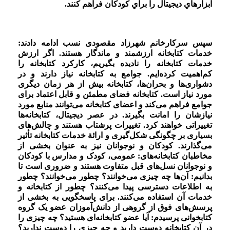
ابزارهاي ديجيتال را براي كودكان فراهم كنند.
سپس سرکار
خانم شهرزاد مقصودی نسب
ادامه دادند:
خدمات کتابخانه ارزشمند و ماندگار هستند. اگر ارزش
خدمات کتابخانه را نادیده بگیریم، کارکرد کتابخانه را
کم‌اهمیت کرده‌ایم. جوامع به کتابخانه نیاز دارند و در
دشواری‌ها و بحران‌ها، کتابخانه بیش از هر زمان دیگری
مورد نیاز است. کتابخانه فضای مطمئن و قابل اعتماد برای
جوامع فراهم می‌کند و اعضای کتابخانه می‌توانند منابع مورد
نیازشان را امانت بگیرند. در عصر دیجیتال، کتابخانه‌ها
تغییراتی خواهند کرد. تغییرات پرشتاب هستند و چالش‌های
بسیاری بر چگونگی شکل‌گیری و ارائة خدمات کتابخانه تأثیر
می‌گذارند. کودکان و نوجوانان نیز به عنوان بخشی از
مخاطبان کتابخانه‌های: عمومی، کودک و مدارس با کودکان
و نوجوانان نسل‌های قبل متفاوت هستند و ضروری است تا
بدانیم: آن‌ها چه چیزی می‌خوانند؟ چطور می‌خوانند؟ چطور
به اطلاعات دسترسی پیدا می‌کنند؟ چطور از کتابخانه و
خدمات آن استفاده می‌کنند. برای پاسخگویی به بخشی از
پرسش‌های فوق از گروهی از دانش‌آموزان عضو یک گروه
کتابخوانی پرسیدم: آیا عضو کتابخانه‌ای هستید؟ چه چیزی را
در آن کتابخانه دوست دارید و چه چیزی را دوست ندارید؟