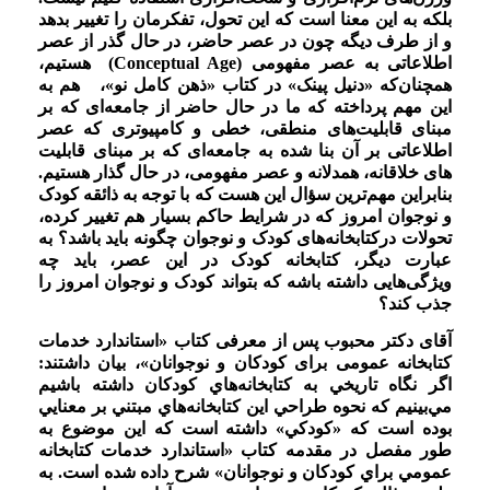
بلکه به این معنا است که این تحول، تفکرمان را تغییر بدهد
و از طرف دیگه چون در عصر حاضر، در حال گذر از عصر
اطلاعاتی به عصر مفهومی (Conceptual Age) هستیم،
همچنان‌که «دنیل پینک» در کتاب «ذهن کامل نو»، هم به
این مهم پرداخته که ما در حال حاضر از جامعه‌ای که بر
مبنای قابلیت‌های منطقی، خطی و کامپیوتری که عصر
اطلاعاتی بر آن بنا شده به جامعه‌ای که بر مبنای قابلیت
های خلاقانه، همدلانه و عصر مفهومی، در حال گذار هستیم.
بنابراین مهم‌ترین سؤال این هست که با توجه به ذائقه کودک
و نوجوان امروز که در شرایط حاکم بسیار هم تغییر کرده،
تحولات درکتابخانه‌های کودک و نوجوان چگونه باید باشد؟ به
عبارت دیگر، کتابخانه کودک در این عصر، باید چه
ویژگی‌هایی داشته باشه که بتواند کودک و نوجوان امروز را
جذب کند؟
آقای دکتر محبوب پس از معرفی کتاب «استاندارد خدمات
کتابخانه عمومی برای کودکان و نوجوانان»، بیان داشتند:
اگر نگاه تاريخي به كتابخانه‌هاي كودكان داشته باشيم
مي‌بينيم كه نحوه طراحي اين كتابخانه‌هاي مبتني بر معنايي
بوده است كه «كودكي» داشته است که اين موضوع به
‌طور مفصل در مقدمه كتاب «استاندارد خدمات كتابخانه
عمومي براي كودكان و نوجوانان» شرح داده‌ شده است. به