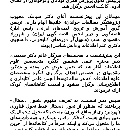
پژوهش کانون پرورش فکری کودکان و نوجوانان) در فضای
ادوبی کانکت انجمن برگزار شد.
مهمانان این پیش‌نشست آقای دکتر سیامک محبوب
(پژوهشگر مطالعات خواندن)، خانم‌ها الهام دارابی (رییس
گروه آموزش و ترویج قصه‌های ایرانی، رئیس ادارۀ
قصه‌گویی و دبیر انجمن قصه گویی ایران) و شهرزاد
مقصودی نسب (تسهیل‌گر دوره‌های کتابخوانی، دانشجوی
دکتری علم اطلاعات و دانش‌شناسی) بودند
این پیش‌نشست با صحبت‌های سرکار
خانم دکتر صمیعی
،
دبیر محترم علمی ششمین کنگره متخصصین علوم
اطلاعات آغاز شد که ضمن عرض خیر مقدم و تشکر،
مقدمه­ای در خصوص اهداف برگزاری کنگره متخصصان
علوم اطلاعات که هر ساله توسط انجمن علمی کتابداری و
اطلاع‌رسانی برگزار می­شود و اهمیت کتابخانه‌های کودک
ارائه فرمودند.
سپس دبیر نشست، به تعریف مفهوم «
تحول دیجبتال
»
پرداختند که منظور از تحول دیجیتال فقط تحول فناوری
(بهره‌برداری از منافع فناوری) نیست بلکه تحول دیجیتال یک
تغییر بنیادی هست که فکر، رفتار، عملکرد و همه داشته‌های
ما را متحول می‌کند و اینکه صرفاً در کتابخانه‌ها از آخرین
ورژن‌های نرم‌افزاری و سخت‌افزاری استفاده کنیم نیست.