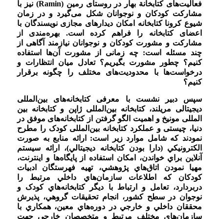
فعالیت‌های کتابخانة بهار در روستای رمین (Ramin) نیز با
مشارکت کودکان و نوجوانان شکل می‌گیرد و در زمان
شیوع کرونا کتابخانه امکان دیدارهای مجازی نویسندگان با
اعضای کتابخانه را فراهم کرده است. بهره‌مندی از
مشارکت و مشورت کودکان و نوجوانان نیازمند آگاهی از
چند مسئله است: چه زمانی از مشورت آن‌ها استفاده
کنیم؟ چطور مشورت بگیریم؟ تعادل میان انتظارات و
درخواست‌ها با محدودیت‌های مختلف را چگونه برقرار
کنیم؟
سپس دبیر نشست با معرفی کتابخانه‌های بین‌المللی
دیجیتالی مریلند، کتابخانه بین‌المللی ژاپن و کتابخانه بین
المللی مونیخ و اهمیت الگو گرفتن از کتابخانه‌های موفق در
دنیا، چیستی و عملکرد کتابخانه بین‌المللی کودک را مطرح
نمودند که شامل موارد زیر است: ارائه منابع به صورت
الکترونيکي (دارا بودن کتابخانه ديجيتالي)، ارائه سيستم
آنلاين براي خواندن، امکان استفاده از پايگاه‌ها و اينترنت،
مهيا نمودن اتاق‌هاي پژوهشي، تهيه فهرستگان ادبيات
کودکان که اطلاعات سازمان‌هاي داخلي مرتبط را
دربردارد، تعامل و ارتباط با ديگر کتابخانه‌هاي کودک و
نوجوان در سطح کشور، انجام تحقيقات گروهي، پذيرش
محققان داخلي و خارجي در دوره‌هاي معين، همکاري با
سازمان‌هاي مختلف مرتبط و متخصصان خارجي جهت