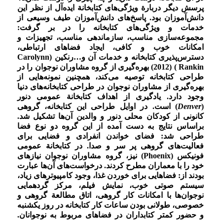
پرسش دیگر دربارة ویژگی‌های کتابخانة ایده‌آل از نظر این
دانش‌آموزان بود. پاسخ‌های دانش‌آموزان طیف وسیعی از
خدمات و ویژگی‌های کتابخانه را در بر گرفت:
مجموعه‌سازی مناسب، سازماندهی مناسب، تجهیزات و
امکانات خوب و کافی، ایجاد فضاهای ارتباطی،
دسترس‌پذیری کتابخانه و خدمات آن و…رنکین (Carolynn
Rankin ) (2012) بهره‌گیری از گروه مشاوران نوجوان را در
طراحی کتابخانه توصیه می‌کند، همچنین نمونه‌هایی از
بهره‌گیری از مشاوران نوجوان در طراحی کتابخانه‌های دنیا
وجود دارد. یادگیری از اهداف کتابخانة عمومی دنور
(
Denver
) است. در اوایل طراحی این کتابخانه، گروهی
کانونی از کودکان محلی دنور و والدین آن‌ها تشکیل شد.
براساس نتایج به دست آمده از این گروه دو نوع فضا
طراحی شد: فضای خواندن انفرادی و فضایی برای
فعالیت‌های گروهی پر سر و صدا. در کتابخانة عمومی
فونیکس (Phoenix) نیز، گروه مشاوران نوجوان نیازهای
خود را با معماران مطرح کردند. درخواست‌های آن‌ها عبارت
بودند از: فضاهایی برای خوردن غذا، وجود کامپیوترهای زیاد،
سیستم صوتی خوب، نمایش فیلم، مرکز گردهمایی
نوجوان‌ها با امکانات کار گروهی، اتاق مطالعة گروهی و
خصوصی، طولانی بودن ساعات کار کتابخانه در روز یکشنبه
و حضور کمتر کتابداران در فضاهای مربوط به نوجوانان.