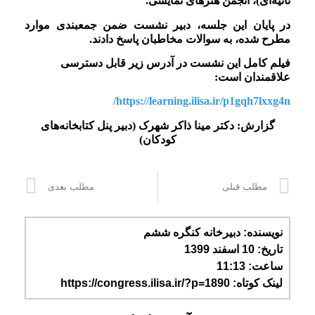
ثانیه‌ای)، انجمن هنرهای نمایشی.
در پایان این جلسه، دبیر نشست ضمن جمع­بندی موارد
مطرح شده، به سوالات مخاطبان پاسخ دادند.
فیلم کامل این نشست در آدرس زیر قابل دسترسی
علاقمندان است:
https://learning.ilisa.ir/p1gqh7lxxg4n/
گزارش: دکتر مینا ذاکر شهرک (دبیر پنل کتابخانه‌های
کودکان)
مطلب قبلی
مطلب بعدی
نویسنده:
دبیرخانه کنگره ششم
تاریخ:
10 اسفند 1399
ساعت:
11:13
لینک کوتاه: https://congress.ilisa.ir/?p=1890