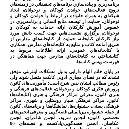
برنامه‌ريزي و پياده‌سازي برنامه‌هاي تحقيقاتي در زمينه‌هاي
ترويج فعاليت‌هاي خواندن کودکان و نوجوانان، ايجاد
شبکه‌اي به همراه خانواده در ارتباط با خواندن کودکان و
نوجوانان، حمايت از توسعه منابع انساني و برنامه‌ريزي در
خصوص آموزش کارکنان ارائه خدمات به کودکان و
نوجوانان، برگزاري نشست‌هايي جهت کسب دانش مورد
نياز کارکنان کتابخانه، حمايت از کتابخانه‌هاي مدارس از
طريق امانت کتاب و منابع به کتابخانه‌هاي مدارس، همکاري
با کتابخانه‌هاي عمومي، ارائه اطلاعات مربوط به
کتابشناختي به کتابخانه‌هاي مدارس جهت هماهنگي در
فهرست‌نويسي کتاب‌ها.
در پایان خانم الهام دارابی بدلیل مشکلات اینترنتی موفق
نشدند که در فضای مجازی ادوبی کانکت متصل شوند ولی
رئوس مطالب ایشان بدین شرح است: مأموریت‌های کانون
پرورش فکری کودکان و نوجوانان، فعالیت‌های فرهنگی و
هنری کانون، معرفی مراکز فرهنگی و هنری (کتابخانه‌ها)
کانون، مراکز فرهنگی سیار روستایی و شهری، مراکز
فرهنگی پستی، جشنواره‌ها، نمایشگاه‌ها و برنامه‌های کانون
از جمله جشنواره بین‌المللی قصه‌گویی و معرفی انجمن‌های
تخصصی کانون: انجمن سرود، انجمن شاعران، انجمن
عکاسان، انجمن قصه‌گویی(پادکست و قصه‌های 90