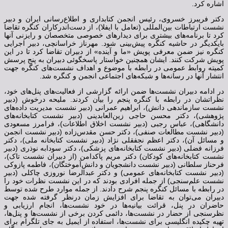
اشاره کرد.
دکتر فریبرز خسروی، رئیس انجمن کتابداری و اطلاع‌رسانی ایران و دبیر
نشست ارتباطات بین‌المللی (تعامل با ایفلا)، از دست‌اندرکاران کنگره تقاضا
کرد تا برنامه‌های بیشتری برای دیدارهای خصوصی متخصصان و رایزنی آنها
بایکدیگر در حاشیه کنگره پیش‌بینی شود. مهرناز خراسانچی، دبیر اجرایی
کنگره نیز ضمن معرفی پویش «ما و آینده» از دبیران تقاضا کرد تا در این
پویش شرکت کنند. ایشان همچنین خواستار پاسخگوئی دبیران به پنج پرسش
کمیته روابط عمومی در رابطه با موضوع و اهداف نشست‌های کنگره جهت
انتشار آنها در رسانه‌ها و شبکه‌های اجتماعی انجمن و کنگره شد.
در ادامه دبیران نشست‌ها ضمن ارائه گزارشی از فعالیت‌های پنل‌های خود،
نظراتشان در رابطه با کنگره پنجم را بیان کردند. ملیحه درخوش (دبیر
نشست سازماندهی دانش)، ابراهیم عمرانی (دبیر نشست مدیریت داده‌های
پژوهشی)، دکتر محسن حاجی زین‌العابدینی (دبیر نشست کتابخانه‌های
دانشگاهی)، عباس رجبی (دبیر نشست اخلاق اطلاعات)، فرامرز مسعودی
(دبیر نشست مطالعات صنفی)، دکتر حسن مقدس‌زاده (دبیر نشست انجمن
و مسائل آن)، دکتر اعظم نجفقلی نژاد (دبیر نشست کتابخانه ملی)، دکتر
فرزانه فضلی (دبیر نشست کتابخانه‌های پزشکی)، دکتر سودابه نوذری (دبیر
نشست کتابخانه‌های کودکان) دکتر مریم پاکدامن (از دبیران نشست تاک)،
فرحناز سلطانی (دبیر نشست دانشجویان و دانش‌آموختگان)، فاطمه پازوکی
(دبیر نشست کتابخانه‌های عمومی) و دکتر عبدالرضا نوروزی چاکلی (دبیر
نشست علم‌سنجی) از جمله افرادی بودند که در این نشست نظرات خود را
در رابطه با مسائل کنگره پنجم شرح دادند. از جمله موارد طرح شده توسط
دبیران می‌توان به تقاضا برای افزایش زمان درنظر گرفته شده جهت
حاضران در پنل، قرائت بیانیه‌ها در خود نشست‌ها، انجام ارزیابی و
نظرسنجی از حضار در نشست‌ها، دائمی کردن برخی از نشست‌ها و پنل‌ها،
تهیه چکیده انگلیسی برای نشست‌ها، استفاده از ایمیل به جای تلگرام برای