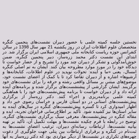
نخستین جلسه کمیته علمی با حضور دبیران نشست‌های پنجمین کنگره
متخصصان علوم اطلاعات ایران در روز یکشنبه 21 مهر سال 1398 در سالن
کنفرانس حوزه ریاست کتابخانه ملی جمهوری اسلامی ایران برگزار شد. در
ابتدای این نشست دکتر محمد زره‌ساز، دبیر پنجمین کنگره، ضمن
خوش‌آمدگوئی و تشکر از دبیران چند مورد را تشریح و از حضار خواست تا
دیدگاه خود را در مورد موارد مطروحه بیان کنند. ایشان به تم اصلی کنگره
امسال، یعنی «ما و آینده: تحولات نوپدید در علوم اطلاعات، کتابخانه‌ها و
آرشیوها» اشاره و از دبیران تقاضا کرد تا با کمک از اعضای نشست خود،
موضوع‌های مبتنی بر مسائل واقعی رشته و حرفه را برای نشست‌های خود
برگزینند. ایشان گزارشی از پیش‎نشست‌های برگزار شده و برنامه‌های آینده
ارائه داد و از دبیران خواست تا برنامه پیش‌نشست‌های خود را با هماهنگی
کمیته علمی برنامه‌ریزی و اجراء کنند. دکتر زره‌ساز از برگزاری
پیش‌نشست‌های استانی در دو استان فارس و خراسان رضوی خبر داد و
اظهار امیدواری کرد تا گستره پیش‌نشست‌های کنگره در سال‌های آینده به
سایر استان‌ها نیز کشیده شود. تأکید بر اطلاع‌رسانی فراخوان تجربه، ایده و
مقاله کنگره در پیش‌نشست‌ها، معرفی سبک برگزاری نشست‌های کنگره،
توضیح در رابطه با فرم چکیده نشست‌ها و مهلت تکمیل آن، تأکید بر تهیه
بیانیه نشست‌ها، ارتباطات رسانه‌ای دبیران، ترغیب اعضای نشست‌ها به
ثبت‌نام در کنگره و برقراری ارتباطات بین پنلی جهت جلوگیری از دعوت
چهره‌های تکراری در نشست‌ها از دیگر مواردی بود که دکتر زره‌ساز به آنها