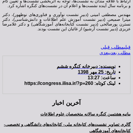
ارتباط با علاقه مندان به نشست‌ها، توجه به اثربخشی نشست‌ها و تعیین گام
و برنامه سال آینده نشست‌ها و اعلام آن در نشست‌های کنگره اشاره کرد.
مهندس مصطفی امینی (دبیر نشست نوآوری و فناوری‌های نوظهور)، دکتر
میترا صمیعی (دبیر نشست آموزش علم اطلاعات و دانش‌شناسی)، دکتر
نسترن پورصالحی (دبیر نشست کتابخانه‌های آموزشگاهی) و دکتر غلامرضا
عزیزی (دبیر نشست آرشیو) از غائبان این نشست بودند.
قبلی
مطلب قبلی
مطلب بعدی
بعدی
نویسنده:
دبیرخانه کنگره ششم
تاریخ:
25 مهر 1398
ساعت:
13:27
لینک کوتاه: https://congress.ilisa.ir/?p=260
آخرین اخبار
بیانیه هشتمین کنگره سالانه متخصصان علوم اطلاعات
گالری تصاویر نشست‌های کتابخانه ملی- کتابخانه‌های دانشگاهی و تخصصی-
کتابخانه‌های آموزشگاهی