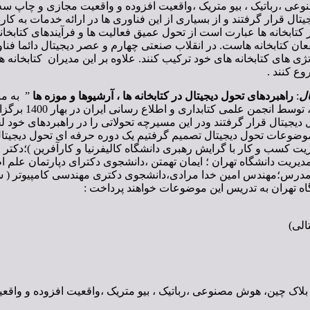
وعی ،رباتیک ، بیو متریک ،واقعیت افزوده و واقعیت مجازی و چاپ سه بع
ل قرار گرفتند و از بسیاری از این فناوری ها در ارائه خدمات به کاربر
کتابخانه ها عبارت است از تحول عمیق فعالیت ها و فرآیندهای کتابخانه
ذینفعان کتابخانه هاست. در انقلاب صنعتی چهارم و عصر دیجیتال دائما 
اتژی های کتابخانه های خود ترکیب کنند. علاوه بر این مدیران کتابخانه
وع کنند .
ال
:
راهبردهای تحول دیجیتال در کتابخانه ها ، آرشیوها و موزه ها
” به من
، کتابداران و آر
حول دیجیتال قرار گرفتند ودر این مسیرچه تحولاتی را در راهبردهای خ
و موضوعات تحول دیجیتال تصمیم گرفتیم یک دوره حرفه ای تحول دیجیت
ت کسب و کار با گرایش رهبری دانشگاه کالیفرنیا و کارآفرین )؛دکتر 
دیریت دانشگاه تهران ؛ ایمان تهمتن ،دانشجوی دکترای دپارتمان علم
 تهران به تدریس این موضوعات خواهند پرداخت :
الی)
 بلاک چین، هوش مصنوعی ،رباتیک ، بیو متریک ،واقعیت افزوده و واقع