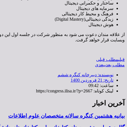
ساختار و حکمرانی دیجیتال
سرمایه های دیجیتال
فرهنگ و محیط کار دیجیتالی
زبدگی دیجیتالی(Digital Mastery)
هوش دیجیتال
از علاقه مندان دعوت می شود به منظور شرکت در جلسه اول این دور
وبسایت قرار خواهد گرفت.
قبلی
مطلب قبلی
مطلب بعدی
بعدی
نویسنده:
دبیرخانه کنگره ششم
تاریخ:
21 فروردین 1400
ساعت:
09:42
لینک کوتاه: https://congress.ilisa.ir/?p=2667
آخرین اخبار
بیانیه هشتمین کنگره سالانه متخصصان علوم اطلاعات