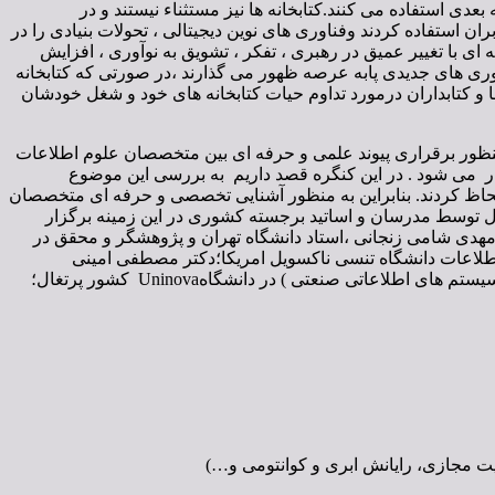
دی استفاده می کنند.کتابخانه ها نیز مستثناء نیستند و در
ان استفاده کردند وفناوری های نوین دیجیتالی ، تحولات بنیادی را در
 ای با تغییر عمیق در رهبری ، تفکر ، تشویق به نوآوری ، افزایش
فناوری های جدیدی پابه عرصه ظهور می گذارند ،در صورتی که کتابخانه
 ها و کتابداران درمورد تداوم حیات کتابخانه های خود و شغل خودشان
ظور برقراری پیوند علمی و حرفه­ ای بین متخصصان علوم اطلاعات
شیویست های شاغل در کتابخانه­ ها و آرشیوهای کشور، توسط انجمن علمی کتابداری و اطلاع ­رسانی ایران در بهار 1400 برگزار می شود . در این کنگره قصد داریم به بررسی این موضوع
ود لحاظ کردند. بنابراین به منظور آشنایی تخصصی و حرفه ای متخصصان
ال توسط مدرسان و اساتید برجسته کشوری در این زمینه برگزار
مهدی شامی زنجانی ،استاد دانشگاه تهران و پژوهشگر و محقق در
 اطلاعات دانشگاه تنسی ناکسویل امریکا؛دکتر مصطفی امینی
،پژوهشگر پسا دکترای دانشکده مدیریت و حسابداری دانشگاه تربیت مدرس؛مهندس امین خدا مرادی،دانشجوی دکتری مهندسی کامپیوتر ( سیستم های اطلاعاتی صنعتی ) در دانشگاهUninova کشور پرتغال؛
یت مجازی، رایانش ابری و کوانتومی و…)