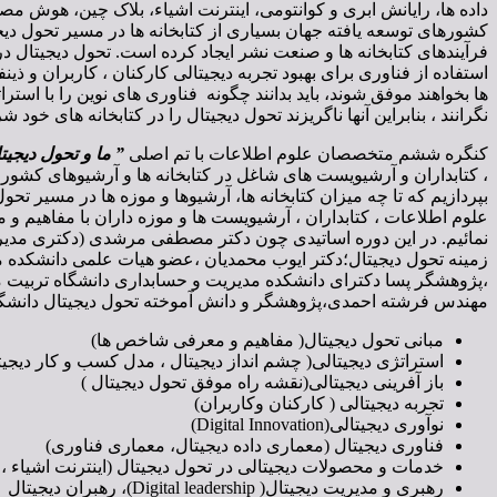
داده ها، رایانش ابری و کوانتومی، اینترنت اشیاء، بلاک چین، هوش مصن
کشورهای توسعه یافته جهان بسیاری از کتابخانه ها در مسیر تحول دیجیتا
فرآیندهای کتابخانه ها و صنعت نشر ایجاد کرده است. تحول دیجیتال در 
استفاده از فناوری برای بهبود تجربه دیجیتالی کارکنان ، کاربران و 
ها بخواهند موفق شوند، باید بدانند چگونه فناوری های نوین را با استر
نگرانند ، بنابراین آنها ناگریزند تحول دیجیتال را در کتابخانه های خود شر
کنگره ششم متخصصان علوم اطلاعات با تم اصلی
” ما و تحول دیجیت
بپردازیم که تا چه میزان کتابخانه ها، آرشیوها و موزه ها در مسیر ت
علوم اطلاعات ، کتابداران ، آرشیویست ها و موزه داران با مفاهیم 
نمائیم. در این دوره اساتیدی چون دکتر مصطفی مرشدی (دکتری مدیری
زمینه تحول دیجیتال؛دکتر ایوب محمدیان ،عضو هیات علمی دانشکده م
مهندس فرشته احمدی،پژوهشگر و دانش آموخته تحول دیجیتال دانشگاه
مبانی تحول دیجیتال( مفاهیم و معرفی شاخص ها)
استراتژی دیجیتالی( چشم انداز دیجیتال ، مدل کسب و کار دیجیت
باز آفرینی دیجیتالی(نقشه راه موفق تحول دیجیتال )
تجربه دیجیتالی ( کارکنان وکاربران)
نوآوری دیجیتالی(Digital Innovation)
فناوری دیجیتال (معماری داده دیجیتال، معماری فناوری)
خدمات و محصولات دیجیتالی در تحول دیجیتال (اینترنت اشیاء ،
رهبری و مدیریت دیجیتال( Digital leadership)، رهبران دیجیتال