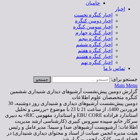
حامیان
اخبار
اخبار کنگره نخست
اخبار دومین کنگره
اخبار سومین کنگره
اخبار کنگره چهارم
اخبار کنگره پنجم
اخبار کنگره ششم
اخبار کنگره هفتم
اخبار کنگره هشتم
اخبار کنگره نهم
تماس با ما
جستجو برای:
Main Menu
گزارش دومین پیش‌نشست آرشيوهای دیداری شنیداری ششمین
کنگره متخصصان علوم اطلاعات
دومین پیش‌نشست آرشیوهای دیداری و شنیداری روز دوشنبه،‌ 30
فروردین 1400، از ساعت 21 تا 23 با موضوع «بررسی و تحلیل
استاندارد فراداده EBU CORE و استاندارد مفهومی RIC» به دبیری
سرکار خانم سپیده سیروس کبیری (کارشناسی ارشد مدیریت
اطلاعات؛ آرشیویست آرشیوهای صدا و سیما؛ مدیرعامل و رئیس
هیئت مدیره انجمن صیانت از اسناد و محتوای دیداری شنیداری) در
فضای ادوبی کانکت انجمن برگزار شد.