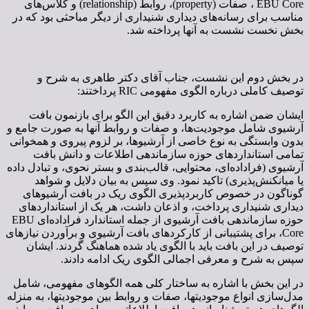
EBU Core ، صفات (property)، روابط (relationship) و کلاس‌های
مناسب برای رسانه‌های دیداری شنیداری از دیگر مباحثی بود که در
بخش نخست نشست به آنها پرداخته شد.
در بخش دوم این نشست، جناب آقای دکتر طاهری به شرح و
توصیف کاملی درباره الگوی مفهومی RIC پرداختند:
ایشان ضمن اشاره به کاربرد دقیق این الگو برای بازنمون بافت
آرشیوی شامل موجودیت‌ها، و صفات و روابط آنها به صورت جامع و
بدون وابستگی به نوع خاصی از آرشیوها، بر لزوم پیروی و همخوانی
تمامی استانداردهای حوزه سازماندهی اطلاعات و دانش بافت
آرشیوی (فراداده‌ای، محتوایی، قالب‌بندی و بستر نحوی، و تبادل داده
یا میانکنش‌پذیری) تاکید نمود. وی سپس به بیان دلایل و شواهد
گوناگون در خصوص کاربردپذیری الگوی ریک در بافت آرشیوهای
دیداری شنیداری پرداخت، و اذعان داشت، هر یک از استانداردهای
حوزه سازماندهی بافت آرشیوی از جمله استاندارد فراداده‌ای EBU
Core، برای پشتیبانی از کارکردهای بافت آرشیوی و برآوردن نیازهای
توصیف در این بافت باید با الگوی یاد شده هماهنگ گردند. ایشان
سپس به شرح و معرفی اجمالی الگوی ریک ادامه دادند.
در این بخش با اشاره به ساختار کلی همه الگوهای مفهومی، شامل
مدل‌سازی انواع موجودیت­ها، صفات و روابط بین موجودیت­ها، به منزله