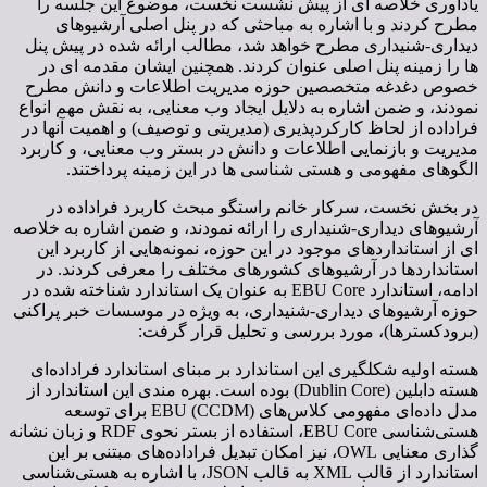
یادآوری خلاصه ای از پیش نشست نخست، موضوع این جلسه را
مطرح کردند و با اشاره به مباحثی که در پنل اصلی آرشیوهای
دیداری-شنیداری مطرح خواهد شد، مطالب ارائه شده در پیش پنل
ها را زمینه پنل اصلی عنوان کردند. همچنین ایشان مقدمه ای در
خصوص دغدغه متخصصین حوزه مدیریت اطلاعات و دانش مطرح
نمودند، و ضمن اشاره به دلایل ایجاد وب معنایی، به نقش مهم انواع
فراداده از لحاظ کارکردپذیری (مدیریتی و توصیف) و اهمیت آنها در
مدیریت و بازنمایی اطلاعات و دانش در بستر وب معنایی، و کاربرد
الگوهای مفهومی و هستی شناسی ها در این زمینه پرداختند.
در بخش نخست، سرکار خانم راستگو مبحث کاربرد فراداده در
آرشیوهای دیداری-شنیداری را ارائه نمودند، و ضمن اشاره به خلاصه
ای از استانداردهای موجود در این حوزه، نمونه‌هایی از کاربرد این
استانداردها در آرشیوهای کشورهای مختلف را معرفی کردند. در
ادامه، استاندارد EBU Core به عنوان یک استاندارد شناخته شده در
حوزه آرشیوهای دیداری-شنیداری، به ویژه در موسسات خبر پراکنی
(برودکسترها)، مورد بررسی و تحلیل قرار گرفت:
هسته اولیه شکل­گیری این استاندارد بر مبنای استاندارد فراداده‌ای
هسته دابلین (Dublin Core) بوده است. بهره مندی این استاندارد از
مدل داده‌ای مفهومی کلاس‌های EBU (CCDM) برای توسعه
هستی‌شناسی EBU Core، استفاده از بستر نحوی RDF و زبان نشانه
گذاری معنایی OWL، نیز امکان تبدیل فراداده‌های مبتنی بر این
استاندارد از قالب XML به قالب JSON، با اشاره به هستی‌شناسی