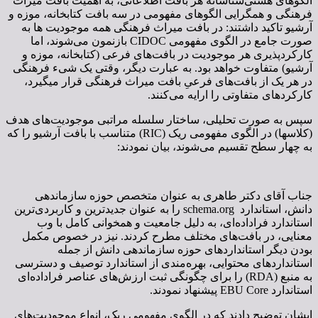
الگوهای هستی‌شناسانه هر بافت اطلاعاتی، به اهمیت بافت میراث
فرهنگی و همگرایی الگوهای مفهومی در سه بافت کتابخانه، موزه و
آرشیو تاکید داشتند: در بافت میراث فرهنگی همه موجودیت ها به
صورت جامع در الگوی مفهومی CIDOC بازنمون می‌شوند، اما
کارکردپذیری هر موجودیت در بافت‌های فرعی (کتابخانه، موزه و
آرشیو) متفاوت خواهد بود. به عبارت دیگر، وقتی یک شیء فرهنگی
در هر یک از بافت‌های فرعیِ بافت میراث فرهنگی قرار می­گیرد،
کارکردهای متفاوتی را ارایه می‌کنند.
سپس به صورت تحلیلی، ساختار سلسله مراتبی موجودیت‌های هدف
(کلاسها) در الگوی مفهومی ریک (RIC) متناسب با بافت آرشیو را که
به چهار سطح تقسیم می‌شوند، بیان نمودند:
جناب آقای دکتر طاهری به عنوان متخصص حوزه سازماندهی
دانش، استاندارد schema.org را به عنوان جدیدترین و کاربردی‌ترین
استاندارد فراداده‌ای، به دلیل جامعیت و همخوانی کامل با وب
معنایی، در بافت‌های مختلف مطرح کردند. نیز در خصوص مکمل
بودن دیگر استانداردهای حوزه سازماندهی دانش از جمله
استانداردهای محتوایی، بهره‌مندی از استاندارد توصیف و دسترسی
به منبع (RDA) را برای چگونگی ثبت ارزش‌های عناصر فراداده‌ای
استاندارد EBU Core پیشنهاد نمودند.
ایشان توضیح دادند که در الگوی مفهومی ریک، انواع موجودیت‌های