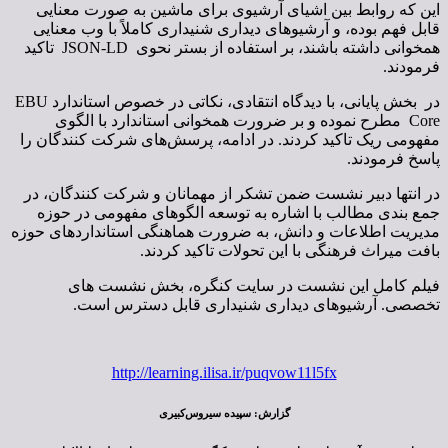
این که روابط بین اشیای آرشیوی برای ماشین به صورت معنایی
قابل فهم بوده، و آرشیوهای دیداری شنیداری کاملاً با وب معنایی
همخوانی داشته باشند، بر استفاده از بستر نحوی JSON-LD تاکید
فرمودند.
در بخش پایانی، با دیدگاه انتقادی، نکاتی در خصوص استاندارد EBU
Core مطرح نموده و بر ضرورت همخوانی استاندارد با الگوی
مفهومی ریک تاکید کردند. در ادامه، پرسش‌های شرکت کنندگان را
پاسخ فرمودند.
در انتها دبیر نشست ضمن تشکر از مهمانان و شرکت کنندگان، در
جمع بندی مطالب با اشاره به توسعه الگوهای مفهومی در حوزه
مدیریت اطلاعات و دانش، به ضرورت هماهنگی استانداردهای حوزه
بافت میراث فرهنگی با این تحولات تاکید کردند.
فیلم کامل این نشست در سایت کنگره، بخش نشست های
تخصصی. آرشیوهای دیداری شنیداری قابل دسترس است.
http://learning.ilisa.ir/puqvow11l5fx
گزارش: سپیده سیروس‌کبیری