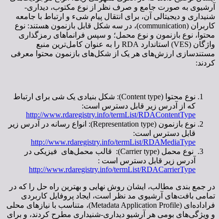
آرشیوی به صورت جامع و صرف نظر از نوع مکتوب، دیداری-
شنیداری و دیجیتالی آن، برای انتقال پیام شیء و ارتباط با جامعه
کاربران (communication)، در سه شکل قابل بازنمون هستند: نوع
محتوا، نوع بازنمون و نوع محمل؛ و سپس فرانماهای رمزگذاری
واژگان (VES) استاندارد RDA را به عنوان کامل‌ترین منبع
مستندسازی ارزش‌های هر یک از شکل‌های بازنمون محتوا معرفی
کردند:
نوع محتوا (Content type): شکل بنیادی یک شی برای ارتباط
که از آدرس زیر قابل دسترس است:
http://www.rdaregistry.info/termList/RDAContentType
نوع بازنمون (Representation type): انواع رسانه در آدرس زیر
قابل دسترس است:
http://www.rdaregistry.info/termList/RDAMediaType
نوع محمل (Carrier type): قالب محمل‌های فیزیکی در
آدرس زیر قابل دسترس است :
http://www.rdaregistry.info/termList/RDACarrierType
در جمع بندی مطالب، ایشان روش نهایی و بهترین راه حل را که در
تمامی بافت‌های آرشیوی مد نظر است، ایجاد پروفایل کاربردی
فراداده‌ای (Metadata Application Profile)، متناسب با نیازهای محلی
و ویژگی‌های بومی هر آرشیو دیداری-شنیداری مطرح کردند، و برای