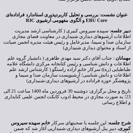
عنوان نشست
:
بررسی و تحلیل کاربردپذیری استاندارد فراداده‌ای
EBU Core
و الگوی مفهومی آرشیوی
RIC
دبیر جلسه
: سپیده سیروس کبیری ( کارشناسی ارشد مدیریت
اطلاعات آرشیوهای دیداری شنیداری در معاونت فضای مجازی
سازمان صدا و سیما، مديرعامل و رئیس هیئت مدیره انجمن صيانت
از اسناد و محتواي ديداري شنيداري)
مهمانان
: جناب آقای دکتر سید مهدی طاهری ( دانشیار گروه علم
اطلاعات و دانش شناسی و رئیس کتابخانه مرکزی دانشگاه علامه
طباطبایی (ره)) سرکار خانم آزاده راستگو ( کارشناس ارشد علم
اطلاعات و دانش شناسی؛ آرشیویست سازمان صدا و سیما و
پژوهشگر حوزه فراداده در آرشیوهای دیداری-شنیداری)
تاریخ و محل برگزاری: دوشنبه 30 فروردین ماه 1400 ساعت 21 الی
23؛ به صورت مجازی در محیط ادوب کانکت انجمن علمی کتابداری
و اطلاع رسانی
شرح جلسه
: این جلسه با صحبتهای سرکار
خانم سپیده سیروس
کبیری،
دبیر پنل آرشیوهای دیداری-شنیداریی آغاز شد که ضمن