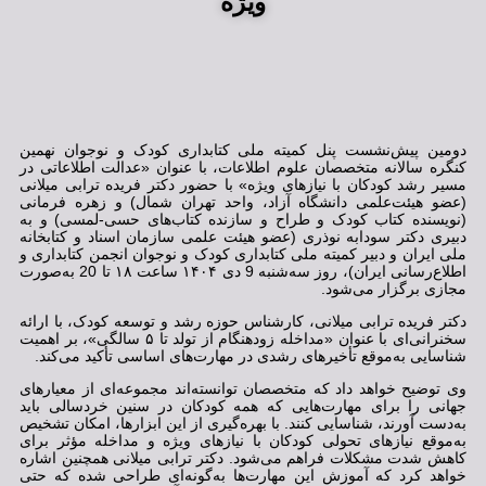
ویژه
دومین پیش‌نشست پنل کمیته ملی کتابداری کودک و نوجوان نهمین
کنگره سالانه متخصصان علوم اطلاعات، با عنوان «عدالت اطلاعاتی در
مسیر رشد کودکان با نیازهای ویژه» با حضور دکتر فریده ترابی میلانی
(عضو هیئت‌علمی دانشگاه آزاد، واحد تهران شمال) و زهره فرمانی
(نویسنده کتاب کودک و طراح و سازنده کتاب‌های حسی-لمسی) و به
دبیری دکتر سودابه نوذری (عضو هیئت علمی سازمان اسناد و کتابخانه
ملی ایران و دبیر کمیته ملی کتابداری کودک و نوجوان انجمن کتابداری و
اطلاع‌رسانی ایران)، روز سه‌شنبه 9 دی ۱۴۰۴ ساعت ۱۸ تا 20 به‌صورت
مجازی برگزار می‌شود.
دکتر فریده ترابی میلانی، کارشناس حوزه رشد و توسعه کودک، با ارائه
سخنرانی‌ای با عنوان «مداخله زودهنگام از تولد تا ۵ سالگی»، بر اهمیت
شناسایی به‌موقع تأخیرهای رشدی در مهارت‌های اساسی تأکید می‌کند.
وی توضیح خواهد داد که متخصصان توانسته‌اند مجموعه‌ای از معیارهای
جهانی را برای مهارت‌هایی که همه کودکان در سنین خردسالی باید
به‌دست آورند، شناسایی کنند. با بهره‌گیری از این ابزارها، امکان تشخیص
به‌موقع نیازهای تحولی کودکان با نیازهای ویژه و مداخله مؤثر برای
کاهش شدت مشکلات فراهم می‌شود. دکتر ترابی میلانی همچنین اشاره
خواهد کرد که آموزش این مهارت‌ها به‌گونه‌ای طراحی شده که حتی