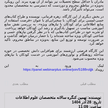
مادران با حداقل سطح تحصیلات نیز بتوانند از آن بهره ببرند. این رویکرد
به‌ویژه در مناطق محروم و دوردست که دسترسی به متخصصان محدود
است، می‌تواند تأثیرگذار باشد.
در بخش دیگری از این کارگاه، زهره فرمانی، نویسنده و طراح کتاب‌های
حسی-لمسی برای کودکان، با سخنرانی‌ای با عنوان «فرصت استفاده از
منابع اطلاعاتی برای کودکان با نیازهای ویژه»، به بررسی نقش منابع
آموزشی مناسب در تسهیل یادگیری و رشد این کودکان خواهد پرداخت.
او تجربه خود در طراحی کتاب‌هایی که با در نظر گرفتن نیازهای حسی و
شناختی کودکان ویژه ساخته شده‌اند را با حضار درمیان خواهد گذاشت و
بر ضرورت توسعه و توزیع این منابع، به‌ویژه در مناطق محروم، تأکید
خواهد کرد.
این کارگاه فرصتی ارزشمند برای هم‌افزایی دانش تخصصی در حوزه
مداخله زودهنگام و نوآوری‌های آموزشی در خدمت کودکان با نیازهای
ویژه محسوب می‌شود.
لینک ورود به این
رویداد:
https://panel.webinarplus.online/join/5188roljjk
مطلب قبلی
مطلب بعدی
نویسنده:
نهمین کنگره سالانه متخصصان علوم اطلاعات
تاریخ:
28 آذر 1404
ساعت:
11:09