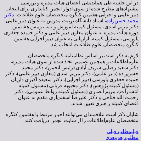
در این جلسه طی هم‌اندیشی اعضای هیات مدیره و بررسی
پیشنهادهای مطرح شده از سوی ادوار انجمن کتابداری برای انتخاب
دبیر علمی و اجرایی هفتمین کنگره متخصصان علوم‌اطلاعات،
دکتر
محمد حسن‌زاده
، استاد دانشگاه تربیت مدرس به عنوان دبیر علمی؛
دکتر مریم اسدی، مسئول کمیته آموزش و نایب رییس هشتمین
دوره هیات مدیره به عنوان معاون دبیر علمی و دکتر حمیده جعفری
پاورسی، مسئول کمیته بازاریابی به عنوان دبیر اجرایی هفتمین
کنگره متخصصان علوم‌اطلاعات انتخاب شد.
لازم به ذکر است بر اساس نظامنامه کنگره متخصصان
علوم‎اطلاعات و همچنین تصمیم اتخاذ شده از سوی هیات مدیره،
دکتر سعید رضایی شریف آبادی (رئیس انجمن)، دکتر محمد
حسن‌زاده (دبیر علمی)، دکتر مریم اسدی (معاون دبیر علمی)، دکتر
حمیده جعفری پاورسی (دبیر اجرایی)، دکتر سعیده اکبری داریان
(مسئول کمیته پژوهش), دکتر محبوبه قربانی (مسئول کمیته
انتشارات)، مریم انصاری (مسئول کمیته روابط عمومی)، دکتر
رحمت الله فتاحی و دکتر علیرضا اسفندیاری مقدم به عنوان
اعضای کمیته راهبری تعیین شدند.
شایان ذکر است علاقمندان می‌توانند اخبار مرتبط با هفتمین کنگره
متخصصان علوم‌اطلاعات را از سایت انجمن دریافت کنند.
قبلی
مطلب قبلی
مطلب بعدی
بعدی