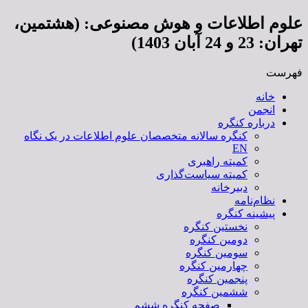
علوم اطلاعات و هوش مصنوعی: (هشتمین،
تهران: 23 و 24 آبان 1403)​
فهرست
خانه
انجمن
درباره کنگره
کنگره سالانه متخصصان علوم اطلاعات در یک نگاه
EN
کمیته راهبری
کمیته سیاست‌گذاری
دبیرخانه
نظام‌نامه
پیشینه کنگره
نخستین کنگره
دومین کنگره
سومین کنگره
چهارمین کنگره
پنجمین کنگره
ششمین کنگره
صفحه کنگره ششم