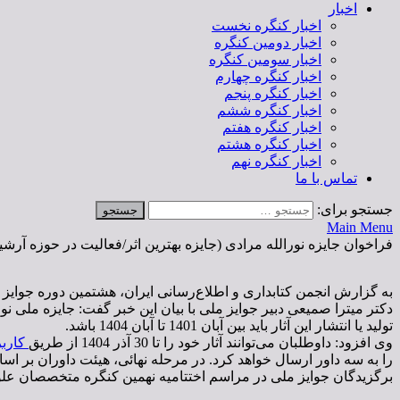
اخبار
اخبار کنگره نخست
اخبار دومین کنگره
اخبار سومین کنگره
اخبار کنگره چهارم
اخبار کنگره پنجم
اخبار کنگره ششم
اخبار کنگره هفتم
اخبار کنگره هشتم
اخبار کنگره نهم
تماس با ما
جستجو برای:
Main Menu
فراخوان جایزه نورالله مرادی (جایزه بهترین اثر/فعالیت در حوزه آرشی
به گزارش انجمن کتابداری و اطلاع‌رسانی ایران، هشتمین دوره جوایز
دکتر میترا صمیعی دبیر جوایز ملی با بیان این خبر گفت: جایزه ملی نو
تولید یا انتشار این آثار باید بین آبان 1401 تا آبان 1404 باشد.
وی افزود: داوطلبان می‌توانند آثار خود را تا 30 آذر 1404 از طریق
کارب
را به سه داور ارسال خواهد کرد. در مرحله نهائی، هیئت داوران بر اسا
برگزیدگان جوایز ملی در مراسم اختتامیه نهمین کنگره متخصصان علوم