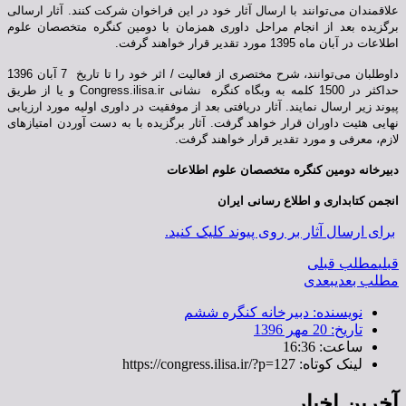
علاقمندان می‌توانند با ارسال آثار خود در این فراخوان شرکت کنند. آثار ارسالی
برگزیده بعد از انجام مراحل داوری همزمان با دومین کنگره متخصصان علوم
اطلاعات در آبان ماه 1395 مورد تقدیر قرار خواهند گرفت.
داوطلبان می‌توانند، شرح مختصری از فعالیت / اثر خود را تا تاریخ 7 آبان 1396
حداکثر در 1500 کلمه به وبگاه کنگره نشانی
Congress.ilisa.ir
و یا از طریق
پیوند زیر ارسال نمایند. آثار دریافتی بعد از موفقیت در داوری اولیه مورد ارزیابی
نهایی هئیت داوران قرار خواهد گرفت. آثار برگزیده با به دست آوردن امتیازهای
لازم، معرفی و مورد تقدیر قرار خواهند گرفت.
دبیرخانه دومین کنگره متخصصان علوم اطلاعات
انجمن کتابداری و اطلاع رسانی ایران
برای ارسال آثار بر روی پیوند کلیک کنید.
قبلی
مطلب قبلی
مطلب بعدی
بعدی
نویسنده:
دبیرخانه کنگره ششم
تاریخ:
20 مهر 1396
ساعت:
16:36
لینک کوتاه: https://congress.ilisa.ir/?p=127
آخرین اخبار