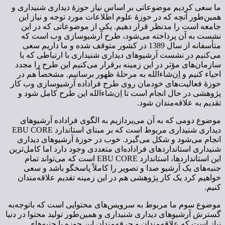
ما سعی کردیم موضوعاتی بر اساس نیاز حوزۀ دیداری شنیداری و
همین‌طور آنچه که در حوزۀ علوم اطلاعات مورد توجه و نیاز این
جامعه است را مدنظر قرار دهیم. یکی از موضوعاتی که در این
نشست به آن پرداخته می‌شود، طرح آرشیوسازی وب است که
متأسفانه از سال 1389 در کشور متوقف شده و ما داریم سعی
می‌کنیم در نشست آرشیوهای دیداری شنیداری با ارتباطی که با
سازمان‌های مؤثر در این زمینه برقرار می‌کنیم این طرح را مجدد
احیاء کنیم و اِن‌شاءالله به مرحلۀ ظهور برسانیم. مشخصاً هم در
حوزۀ فعالیت‌های خودمان روی طرح فراداده آرشیوسازی وب کار
پژوهشی در حال انجام است تا اِن‌شاءالله این طرح کامل شود و
تقدیم به علاقه‌مندان شود.
موضوع دومی که به آن می‌پردازیم به الگوی فراداده آرشیوهای
دیداری شنیداری مربوط است که بر مبنای استاندارد EBU CORE
انجام می‌شود و شکل می‌گیرد. خوب در حوزۀ آرشیوهای دیداری
شنیداری استانداردهای فراداده‌ای متعددی وجود دارد اما کامل‌ترین
این استانداردها، استاندارد EBU CORE است که می‌تواند تمام
جنبه‌های یک آرشیو صدا و تصویر را کاملاً پاسخگو باشد و سعی
خواهیم کرد یک کار پژوهشی هم در این زمینه تقدیم علاقه‌مندان
کنیم.
موضوع سوم ما مربوط به سرویس‌های محتوایی است که باتوجه‌‌به
گسترش آرشیوهای دیداری شنیداری و همین‌طور تولید محتوا در دنیا
نیاز است که علاقه‌مندان و حرفه‌مندان این حوزه با جنبه‌های