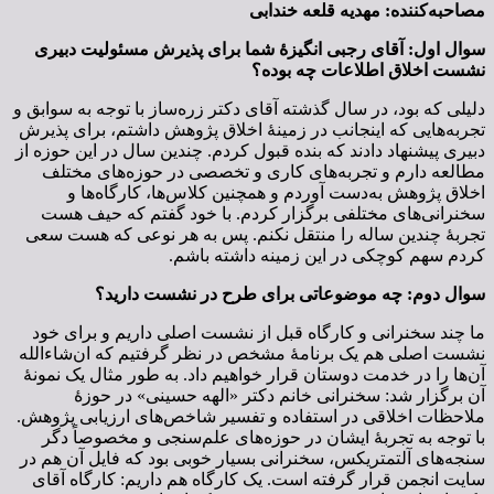
مصاحبه‌کننده: مهدیه قلعه خندابی
سوال اول: آقای رجبی انگیزۀ شما برای پذیرش مسئولیت دبیری
نشست اخلاق اطلاعات چه بوده؟
دلیلی که بود، در سال گذشته آقای دکتر زره‌ساز با توجه به سوابق و
تجربه‌هایی که اینجانب در زمینۀ اخلاق پژوهش داشتم، برای پذیرش
دبیری پیشنهاد دادند که بنده قبول کردم. چندین سال در این حوزه از
مطالعه دارم و تجربه‌های کاری و تخصصی در حوزه‌های مختلف
اخلاق پژوهش به‌دست آوردم و همچنین کلاس‌ها، کارگاه‌ها و
سخنرانی‌های مختلفی برگزار کردم. با خود گفتم که حیف هست
تجربۀ چندین ساله را منتقل نکنم. پس به هر نوعی که هست سعی
کردم سهم کوچکی در این زمینه داشته باشم.
سوال دوم: چه موضوعاتی برای طرح در نشست دارید؟
ما چند سخنرانی و کارگاه قبل از نشست اصلی داریم و برای خود
نشست اصلی هم یک برنامۀ مشخص در نظر گرفتیم که ان‌شاءالله
آن‌ها را در خدمت دوستان قرار خواهیم داد. به طور مثال یک نمونۀ
آن برگزار شد: سخنرانی خانم دکتر «الهه حسینی» در حوزۀ
ملاحظات اخلاقی در استفاده و تفسیر شاخص‌های ارزیابی پژوهش.
با توجه به تجربۀ ایشان در حوزه‌های علم‌سنجی و مخصوصاً دگر
سنجه‌های آلتمتریکس، سخنرانی بسیار خوبی بود که فایل آن هم در
سایت انجمن قرار گرفته است. یک کارگاه هم داریم: کارگاه آقای