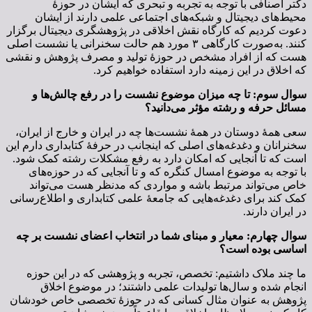
دکتر اصنافی با توجه به تجربه و تبحری که ایشان در حوزۀ
محیط‌های دیجیتال و شبکه‌های اجتماعی علمی دارند از ایشان
دعوت کردیم که کارگاه نقش اخلاقی در پژوهشگری دیجیتال برگزار
کنند. به‌صورت کارگاهی ۳ مورد هم حالت سخنرانی یا نشست اصلی
هست که از افراد مشخص در حوزۀ تولید و مصرف پژوهش و نقشی
که اخلاق در این زمینه دارد استفاده خواهیم کرد.
سوال سوم: تا چه میزان موضوع نشست را در رفع چالش‌ها و
مسائل حرفه و رشته مؤثر می‌دانید؟
سعی همۀ دوستان در همۀ نشست‌ها چه در ایران و خارج از ایران،
سخنرانان و دغدغه‌های اصلی که اینجانب در حرفۀ کتابداری دارم این
است که تا آنجایی که امکان دارد به رفع مشکلات رشته کمک شود.
با توجه به موضوع امسال کنگره که و تا آنجایی که در حوزه‌های
خاص می‌تواند مرتبط باشه و مواردی که مدنظر هست می‌تواند
کمک کند برای دغدغه‌هایی که جامعۀ علمی کتابداری و اطلاع‌رسانی
در ایران دارند.
سوال چهارم: معیار و مبنای شما در انتخاب اعضای نشست بر چه
اساسی بوده است؟
ما چند ملاک داشتیم: تخصص، تجربه و پژوهشی که در این حوزه‌
انجام شده و سال‌ها تولیدات علمی داشتند؛ در موضوع اخلاق
پژوهش به عنوان مثال کسانی که در حوزۀ تخصصی خاص خودشان