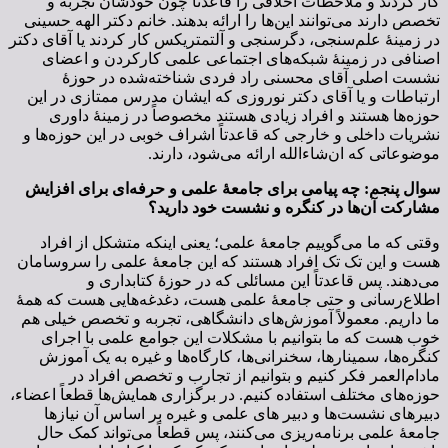
کار کردند و ملاحظات اخلاقی را قاعدتاً چون خودشان تجربه و
تخصص دارند می‌توانند این‌ها را ارائه بدهند. خانم دکتر الهه حسینی
در زمینۀ علم‌سنجی، دگرسنجی و آلتمتریکس کار کردند یا آقای دکتر
اصنافی در زمینۀ شبکه‌های اجتماعی علمی کارکردن و اعضای
نشست اصلی آقای محسنی راد فردی شناخته‌شده در حوزۀ
ارتباطات و یا آقای دکتر نوروزی که ایشان مدرس ممتازی در این
حوزه‌ها هستند و افراد زیادی هستند مخصوصاً در زمینۀ داوری
نشریات داخلی و خارجی که قاعدتاً اشراف خوبی در این حوزه‌ها و
موضوعاتی که ان‌شاءالله ارائه می‌شود، دارند.
سوال پنجم: چه پیامی برای جامعۀ علمی و حرفه‌ای برای افزایش
مشارکت آن‌ها در کنگره و نشست خود دارید؟
وقتی که ما می‌گوییم جامعۀ علمی؛ یعنی اینکه متشکل از افراد
هست و این تک تک افراد هستند که این جامعۀ علمی را سر‌و‌سامان
می‌دهند. پس قاعدتاً این مسائلی که در حوزۀ کتابداری و
اطلاع‌رسانی و حتی جامعۀ علمی هست، دغدغه‌هایی هست که همۀ
ما داریم. معمولاً آموزش‌های دانشگاهی، تجربه و تخصص خیلی هم
خوب هست که ما بتوانیم با مشکلات این جوامع علمی با اجرای
کنگره‌ها، سمینارها، سخنرانی‌ها، کارگاه‌ها و غیره به یک آموزش
مادام‌العمر فکر کنیم و بتوانیم از تجارب و تخصص افراد در
حوزه‌های مختلف استفاده کنیم. در برگزاری همایش‌ها قطعاً اعضاء،
دبیرهای نشست‌ها و دبیر های علمی و غیره بر اساس آن نیازها
جامعۀ علمی برنامه‌ریزی می‌کنند، پس قطعاً می‌تواند کمک حال