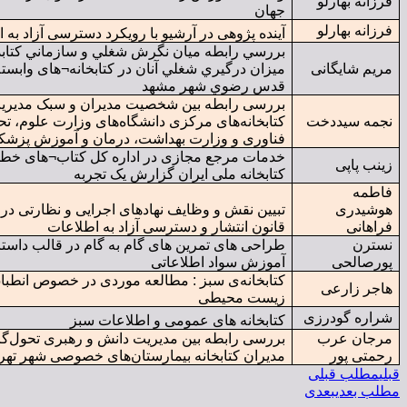
جهان
آینده پژوهی در آرشیو با رویکرد دسترسی آزاد به اسناد
بررسي رابطه ميان نگرش شغلي و سازماني کتابداران با
ی
ميزان درگيري شغلي آنان در کتابخانه
¬
های وابسته به آستان
قدس رضوي شهر مشهد
بررسی رابطه بین شخصیت مدیران و سبک مدیریت آنها در
خت
کتابخانه‌های مرکزی دانشگاه‌های وزارت علوم، تحقیقات و
فناوری و وزارت بهداشت، درمان و آموزش پزشکی ایران
خدمات مرجع مجازی در اداره کل کتاب
¬
های خطی و نادر
کتابخانه ملی ایران گزارش یک تجربه
تبیین نقش و وظایف نهادهای اجرایی و نظارتی در پیاده سازی
قانون انتشار و دسترسی آزاد به اطلاعات
طراحی های تمرین های گام به گام در قالب داستان روشی در
آموزش سواد اطلاعاتی
کتابخانه‌ی سبز : مطالعه موردی در خصوص انطباق با شرایط
زیست محیطی
زی
کتابخانه های عمومی و اطلاعات سبز
بررسی رابطه بین مدیریت دانش و رهبری تحول‌گرا میان
مدیران کتابخانه بیمارستان‌های خصوصی شهر تهران‌
ی
دی