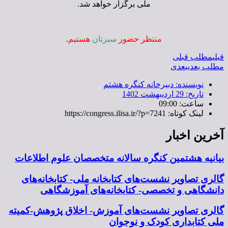
ملی برگزار خواهد شد.
منتظر حضور
سبزتان
هستیم
.
قبلی
مطلب قبلی
مطلب بعدی
بعدی
نویسنده:
دبیرخانه کنگره هشتم
تاریخ:
29 اردیبهشت 1402
ساعت:
09:00
لینک کوتاه: https://congress.ilisa.ir/?p=7241
آخرین اخبار
بیانیه هشتمین کنگره سالانه متخصصان علوم اطلاعات
گالری تصاویر نشست‌های کتابخانه ملی- کتابخانه‌های
دانشگاهی و تخصصی- کتابخانه‌های آموزشگاهی
گالری تصاویر نشست‌های آموزش- اخلاق پژوهش-کمیته
ملی کتابداری کودک و نوجوان