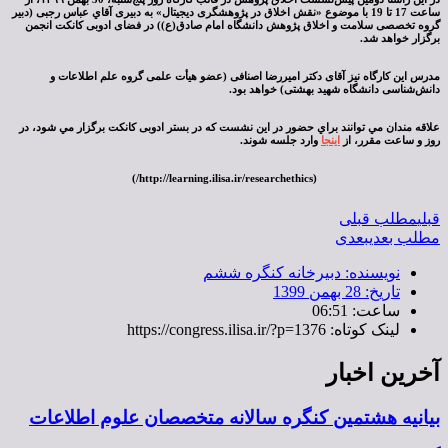
ساعت 17 تا 19 با موضوع «نقش اخلاق در پژوهشگری دیجیتال» به دبیری آقاي عباس رجبی (دبیر
گروه تخصصی سلامت و اخلاق پژوهش دانشگاه امام صادق(ع)) در فضای ادوبی کانکت انجمن
برگزار خواهد شد.
مدرس این کارگاه نیز آقای دکتر امیررضا اصنافی (عضو هیأت علمی گروه علم اطلاعات و
دانش‌شناسی دانشگاه شهید بهشتی) خواهد بود.
علاقه مندان مي توانند براي حضور در اين نشست كه در بستر ادوبی كانكت برگزار مي شود، در
روز و ساعت مقرر، از
اینجا
وارد جلسه شوند.
(http://learning.ilisa.ir/researchethics/)
قبلی
مطلب قبلی
مطلب بعدی
بعدی
نویسنده:
دبیرخانه کنگره ششم
تاریخ:
28 بهمن 1399
ساعت:
06:51
لینک کوتاه: https://congress.ilisa.ir/?p=1376
آخرین اخبار
بیانیه هشتمین کنگره سالانه متخصصان علوم اطلاعات