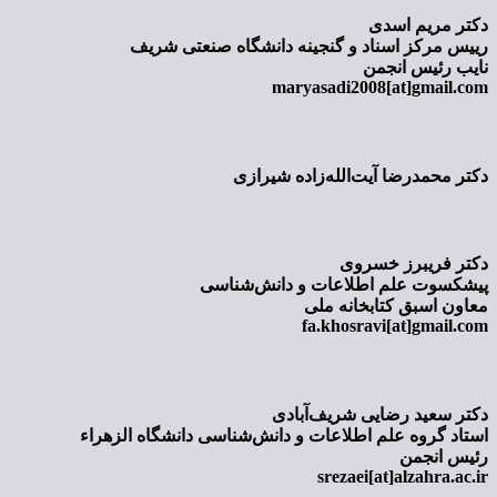
دکتر مریم اسدی
رییس مرکز اسناد و گنجینه دانشگاه صنعتی شریف
نایب رئیس انجمن
maryasadi2008[at]gmail.com
دکتر محمدرضا آیت‌الله‌زاده شیرازی
دکتر فریبرز خسروی
پیشکسوت علم اطلاعات و دانش‌شناسی
معاون اسبق کتابخانه ملی
fa.khosravi[at]gmail.com
دکتر سعید رضایی شریف‌آبادی
استاد گروه علم اطلاعات و دانش‌شناسی دانشگاه الزهراء
رئیس انجمن
srezaei[at]alzahra.ac.ir