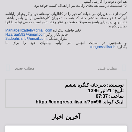
هم این دعوت را آغاز می کنیم.
5) صمیمیت در مسابقه بجای رقابت نیز از اهداف کمیته خواهد بود.
کمیته از همه عزیزان می خواهد که خبر را در کانالهای دوستانه خود و گروههای رایانامه
ای که عضو هستند منتشر کنند که همه دانشجویان کارشناسی از آن باخبر باشند.
نشانیهای زیر برای پاسخ به سوالات شما در نظر رفته شده است که می توانید با آنها
تماس بگیرید:
خانم فاطمه بیکزاده
Maniabeikzadeh@gmail.com
خانم نگار زرگر
N.zargar592@gmail.com
نیلوفر صادقی
Sadeghi.n.lib@gmail.com
و همچنین در سایت انجمن می توانید پیامهای خود را برای ما
بگذارید:
congress.ilisa.ir
مطلب قبلی
مطلب بعدی
نویسنده:
دبیرخانه کنگره ششم
تاریخ:
21 تیر 1396
ساعت:
07:37
لینک کوتاه: https://congress.ilisa.ir/?p=96
آخرین اخبار