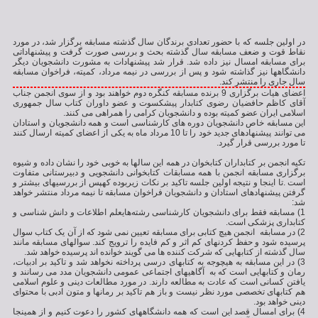
در اولین جلسه که با حضور تعدادی برندگان سال گذشته مسابقه برگزار شد،‌ در مورد
نقاط قوت و ضعف مسابقه سال گذشته بحث و بررسی صورت گرفت و پیشنهاداتی
برای مسابقه امسال نیز داده شد. قرار شد پیشنهادات به مشورت دانشجویان دیگر
دانشگاهها نیز گذاشته شود و پس از بررسی در نیمه مرداد، کمیته، فراخوان مسابقه
سال جاری را منتشر کند.
اعضای هیات برگزاری 9 برنده مسابقه کنگره دوم خواهند بود و از سوی انجمن جناب
آقای کاظم حافضیان رضوی کتابدار پیشکسوت و عضو داوران کتاب سال جمهوری
اسلامی ایران عضو کمیته بوده و دانشجویان کرامی را همراهی می کنند.
این مسابقه خاص دانشجویان دوره های کارشناسی است و همه دانشجویان و استادان
می توانند پیشنهادهای جدید خود را تا 10 مرداد ماه به یکی از اعضای کمیته ارسال کنند
تا مورد بررسی قرار گیرد.
تکیه انجمن بر کتابداران کتابخوان در همه این سالها به خوبی خود را نشان داده و شیوه
برگزاری مسابقه انجمن با همه مسابقات کتابخوانی دانشجویی و دبیرستانی متفاوت
است .تا اینجا و نتیجه اولین جلسه تاکید بر نکات زیربوده کهپس از بررسیهای بیشتر و
گرفتن پیشنهادهای استادان و دانشجویان فراخوان مسابقه تا نیمه مرداد منتشر خواهد
شد:
1) مسابقه فقط برای دانشجویان کارشناسی رشته‌هایعلم اطلاعات و دانش شناسی و
کتابداری پزشکی است.
2) در مسابقه انجمن هیچ کتابی برای مسابقه تعیین نمی شود که از آن یک کتاب سوال
پرسیده شود و حفظ کردنهای کم اثر و کم فایده را ترویج کند. سوالهای مسابقه مانند
سال گذشته از کتابهایی که شرکت کننده ها می گویند خوانده اند پرسیده خواهد شد.
3) در این مسابقه به هیچوجه به کتابهای درسی پرداخته نخواهد شد و تاکید بر ادبیات،‌
رمان و کتابهایی است که به آگاهیهای اجتماعی عمومی دانشجویان مدد می رسانند و
یافتن کسانی است که عادت به مطالعه دارند. در مورد مطالعات دینی و علوم اسلامی
هم کتابهای تخصصی مورد نظر نیست و باز هم تاکید بر رمانها و متون ادبی با محتوای
دینی خواهد بود.
4) برای امسال قصد این است که همه دانشگاههای کشور را دعوت کنیم و از همینجا