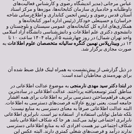
عباس مرجانی (مدیر اندیشگاه رضوی و کارشناس فعالیت‌های
داوطلبانه و خادمیاری سازمان کتابخانه‌ها، موزه‌ها و مرکز اسناد
آستان قدس رضوی و رئیس انجمن کتابداری و اطلاع‌رسانی شاخه
خراسان) و حسینعلی خودکار (رئیس اداره امور کتابخانه‌ها و
همکاری‌های اداره کل کتابخانه‌های عمومی سیستان و بلوچستان و
دانشجوی دکتری علم اطلاعات و دانش‌شناسی دانشگاه آزاد اسلامی
واحد تهران شمال) در روز چهارشنبه ۵ آذرماه ۱۴۰۴ ساعت ۱۰ تا
۱۲ در
وبینارپلاس نهمین کنگره سالیانه متخصصان علوم اطلاعات
به
صورت مجازی برگزار شد.
در ذیل گزارشی از پیش‌نشست به همراه لینک فایل ضبط شده آن
برای بهره‌مندی مخاطبان آمده است:
در ابتدا دکتر سید مهدی نارمنجی
به موضوع عدالت اطلاعاتی در
مناطق کمتر توسعه‌یافته پرداختند. عدالت اطلاعاتی در ساده‌ترین
تعریف فراهم‌ساختن دسترسی برابر به اطلاعات برای همه اقشار
جامعه است. یعنی توزیع عادلانه فرصت‌های دسترسی به اطلاعات.
البته عدالت اطلاعاتی صرفاً به معنای دسترسی به منابع نیست؛
بلکه شامل توانایی استفاده از استفاده نیز است. نابرابری اطلاعاتی
نابرابری اجتماعی تولید می‌کنند. هر جا که شکاف اطلاعاتی باشد
شکاف اجتماعی نیز هست افرادی که به منابع اطلاعاتی دسترسی
ندارند درآمد و فرصت‌های شغلی کمتری دارند. البته عکس این