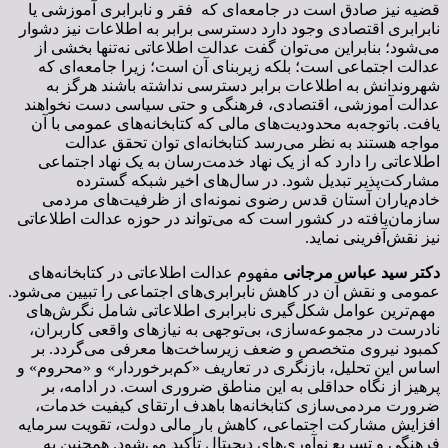
قضیه نیز صادق است در جامعه‌ای که فقر و نابرابری آموزشی یا
نابرابری اقتصادی وجود دارد دسترسی برابر به اطلاعات نیز دشوار
می‌شود؛ بنابراین می‌توان گفت عدالت اطلاعاتی نه‌تنها بخشی از
عدالت اجتماعی است؛ بلکه زیربنای آن است؛ زیرا جامعه‌ای که
شهروندانش به اطلاعات برابر دسترسی نداشته باشند هرگز به
عدالت آموزشی، اقتصادی، فرهنگی و حتی سیاسی دست نخواهند
یافت. باتوجه‌به محدودیت‌های مالی که کتابخانه‌های عمومی با آن
مواجه هستند به نظر می‌رسد کتابخانه‌ای توان تحقق عدالت
اطلاعاتی را دارد که از یک نهاد خدمت‌رسان به یک نهاد اجتماعی
مشارکت‌پذیر تبدیل شود. در سال‌های اخیر شبکه گسترده
خادم‌یاران آستان قدس رضوی نمونه‌ای از ظرفیت‌های مردمی
سازمان‌یافته در کشور است که می‌تواند در حوزه عدالت اطلاعاتی
نیز نقش‌آفرینی نماید.
دکتر سید عباس مرجانی
مفهوم عدالت اطلاعاتی در کتابخانه‌های
عمومی و نقش آن در کاهش نابرابری‌های اجتماعی را تبیین می‌شود.
مهم‌ترین عوامل شکل‌گیری نابرابری اطلاعاتی شامل نگرش‌های
نادرست در مجموعه‌سازی، بی‌توجهی به نیازهای واقعی کاربران،
کمبود نیروی متخصص و ضعف زیرساخت‌ها معرفی می‌گردد. بر
اساس این تحلیل، بازنگری در تعاریف «کم‌برخوردار» و «محروم» و
پرهیز از نگاه حداقلی به این مناطق ضروری است. در ادامه، بر
ضرورت مردمی‌سازی کتابخانه‌ها باهدف ارتقای کیفیت خدمات،
افزایش مشارکت اجتماعی، کاهش بار مالی دولت، تقویت سرمایه
فرهنگی و تسریع نوآوری‌های دیجیتال تأکید می‌شود. همچنین به