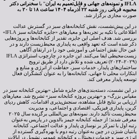
IFLA و نمونه‌های جهانی و قابل‌تعمیم به ایران
” با
سخنرانی دکتر
محبوبه قربانی
روز
شنبه ۲۲ آذرماه ۱۴۰۴ ساعت ۱۸ تا ۲۰
به
صورت مجازی برگزار شد.
در این پیش‌نشست، نقش کتابخانه‌های سبز در گسترش عدالت
اطلاعاتی با تکیه بر تجربه‌ها و معیارهای «جایزه کتابخانه سبز IFLA»
بررسی شد. هدف اصلی این جایزه، تقدیر از کتابخانه‌ها و پروژه‌هایی
ذکر شده است که تعهد واقعی به پایداری محیط‌زیست دارند و در
عین حال نقش اجتماعی و آموزشی خود را در ارتقای آگاهی
زیست‌محیطی ایفا می‌کنند. این جایزه در چارچوب استراتژی IFLA
(۲۰۲۴–۲۰۲۹) تعریف شده و تلاش دارد از طریق ترویج
ساختمان‌های پایدار، خدمات سبز، حفاظت از انرژی و منابع و
ابتکارات محلی تا جهانی، کتابخانه‌ها را به عنوان کنشگران فعال
توسعه پایدار معرفی کند.
در این نشست، دسته‌بندی‌های جایزه شامل «بهترین کتابخانه سبز در
مقیاس بزرگ» و «بهترین پروژه کتابخانه سبز» تشریح شد. معیارهای
ارزیابی بر نتایج قابل مشاهده، سنجش‌پذیری اقدامات، کاهش ردپای
کربن، پایداری فیزیکی، اقتصادی و اجتماعی، و مدیریت
محیط‌زیست تأکید دارند. نمونه‌های بین‌المللی برگزیده سال ۲۰۲۵
معرفی شدند؛ از جمله کتابخانه جیمز بالدوین در پاریس به‌عنوان
رتبه اول با تمرکز بر نوسازی پایدار و عدالت اجتماعی، کتابخانه
یانتیان شنژن در چین به‌عنوان رتبه دوم با بهره‌گیری گسترده از
انرژی سبز و خدمات دیجیتال، و کتابخانه عمومی نشویل در ایالات