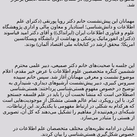
شد.
مهمانان این پیش‌نشست خانم دکتر رویا پورنقی (دکترای علم
اطلاعات و دانش‌شناسی؛ استادیار و معاون مالی و اداری پژوهشگاه
علوم و فناوری اطلاعات ایران (ایرانداک)) و آقای دکتر امید قیاسوند
(دکترای انفورماتیک پزشکی و بهداشت از دانشگاه ویسکانسین
امریکا؛ محقق ارشد در کتابخانه ملی اقتصاد آلمان) بودند.
این جلسه با صحبت‌های خانم دکتر صمیعی، دبیر علمی محترم
ششمین کنگره متخصصین علوم اطلاعات با عرض خیر مقدم، اعلام
موضوع نشست و معرفی مهمانان آغاز شد. سپس خانم سپیده
سیروس کبیری، دبیر پیش‌نشست آرشیوهای دیداری- شنیداری به
توضیح در خصوص مفهوم هستی‌شناسی پرداختند: هستی‌شناسی
اصطلاحی است که منشأ نخست آن را باید در علم فلسفه جستجو
کرد. با این رویکرد، تمام عالم هستی متشکل از موجودیت‌هایی است
که هرکدام به شکلی در ارتباط مفهومی با یکدیگرند. این ارتباطات،
شبکه‌ای درهم‌تنیده از مفاهیم را تشکیل می‌دهند که کل آن، تصویری
از هستی را متبادر می‌سازد.
ایشان در ادامه نظریه‌های مختلف متخصصان علم اطلاعات در
خصوص شکل‌گیری هستی‌شناسی را بیان کردند.