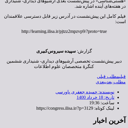
«هستی‌شناسی» در پیش‌نشست بعدی آرشیوهای دیداری- شنیداری
در هفته‌های آینده اشاره شد.
فیلم کامل این پیش‌نشست در آدرس زیر قابل دسترسی علاقمندان
است:
http://learning.ilisa.ir/pjtzz2mpzvp9/?proto=true
گزارش:
سپیده سیروس‌کبیری
دبیر پیش‌نشست تخصصی آرشیوهای دیداری- شنیداری ششمین
کنگرۀ متخصصان علوم اطلاعات
قبلی
مطلب قبلی
مطلب بعدی
بعدی
نویسنده:
حمیده جعفری پاورسی
تاریخ:
18 خرداد 1400
ساعت:
19:36
لینک کوتاه: https://congress.ilisa.ir/?p=3129
آخرین اخبار