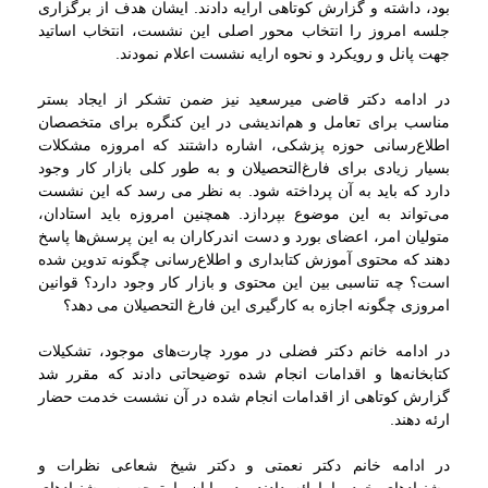
بود، داشته و گزارش کوتاهی ارایه دادند. ایشان هدف از برگزاری
جلسه امروز را انتخاب محور اصلی این نشست، انتخاب اساتید
جهت پانل و رویکرد و نحوه ارایه نشست اعلام نمودند.
در ادامه دکتر قاضی میرسعید نیز ضمن تشکر از ایجاد بستر
مناسب برای تعامل و هم‌اندیشی در این کنگره برای متخصصان
اطلاع‌رسانی حوزه پزشکی، اشاره داشتند که امروزه مشکلات
بسیار زیادی برای فارغ‌التحصیلان و به طور کلی بازار کار وجود
دارد که باید به آن پرداخته شود. به نظر می رسد که این نشست
می‌تواند به این موضوع بپردازد. همچنین امروزه باید استادان،
متولیان امر، اعضای بورد و دست اندرکاران به این پرسش‌ها پاسخ
دهند که محتوی آموزش کتابداری و اطلاع‌رسانی چگونه تدوین شده
است؟ چه تناسبی بین این محتوی و بازار کار وجود دارد؟ قوانین
امروزی چگونه اجازه به کارگیری این فارغ التحصیلان می دهد؟
در ادامه خانم دکتر فضلی در مورد چارت‌های موجود، تشکیلات
کتابخانه‌ها و اقدامات انجام شده توضیحاتی دادند که مقرر شد
گزارش کوتاهی از اقدامات انجام شده در آن نشست خدمت حضار
ارئه دهند.
در ادامه خانم دکتر نعمتی و دکتر شیخ شعاعی نظرات و