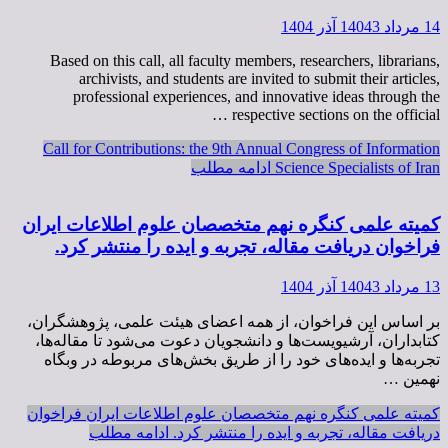
14 مرداد 1404
3 آذر 1404
Based on this call, all faculty members, researchers, librarians,
archivists, and students are invited to submit their articles,
professional experiences, and innovative ideas through the
respective sections on the official …
Call for Contributions: the 9th Annual Congress of Information
Science Specialists of Iran
ادامه مطلب
کمیته علمی کنگره نهم متخصصان علوم اطلاعات ایران
فراخوان دریافت مقاله، تجربه و ایده را منتشر کرد.
13 مرداد 1404
3 آذر 1404
بر اساس این فراخوان، از همه اعضای هیئت علمی، پژوهشگران،
کتابداران، آرشیویست‌ها و دانشجویان دعوت می‌شود تا مقاله‌ها،
تجربه‌ها و ایده‌های خود را از طریق بخش‌های مربوطه در وبگاه
نهمین …
کمیته علمی کنگره نهم متخصصان علوم اطلاعات ایران فراخوان
دریافت مقاله، تجربه و ایده را منتشر کرد.
ادامه مطلب