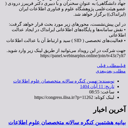
جهاد دانشگاهی) به عنوان سخنران و با دبیری دکتر فریبرز درودی (
عضو هیئت‌علمی پژوهشگاه علوم و فناوری اطلاعات ایران
(ایرانداک)) برگزار خواهد شد.
در این پیش‌نشست، محورهای زیر مورد بحث قرار خواهد گرفت:
• نقش سامانه‌ها و پایگاه‌های اطلاعاتی ایرانداک در ایجاد عدالت
اطلاعاتی
• فعالیت‌های تخصصی ( SID ) سید و ارتباط آن با عدالت اطلاعات
جهت شرکت در این رویداد می‌توانید از طریق لینک زیر وارد شوید.
https://panel.webinarplus.online/join/tv43z7ylt7
قبلی
مطلب قبلی
مطلب بعدی
بعدی
نویسنده:
نهمین کنگره سالانه متخصصان علوم اطلاعات
تاریخ:
11 آبان 1404
ساعت:
08:55
لینک کوتاه: https://congress.ilisa.ir/?p=11262
آخرین اخبار
بیانیه هشتمین کنگره سالانه متخصصان علوم اطلاعات