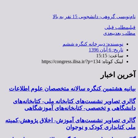
نام‌نویسی گروهی- دانشجویی 15 نفر به بالا
قبلی
مطلب قبلی
مطلب بعدی
بعدی
نویسنده:
دبیرخانه کنگره ششم
تاریخ:
6 آبان 1396
ساعت:
15:15
لینک کوتاه: https://congress.ilisa.ir/?p=134
آخرین اخبار
بیانیه هشتمین کنگره سالانه متخصصان علوم اطلاعات
گالری تصاویر نشست‌های کتابخانه ملی- کتابخانه‌های
دانشگاهی و تخصصی- کتابخانه‌های آموزشگاهی
گالری تصاویر نشست‌های آموزش- اخلاق پژوهش-کمیته
ملی کتابداری کودک و نوجوان