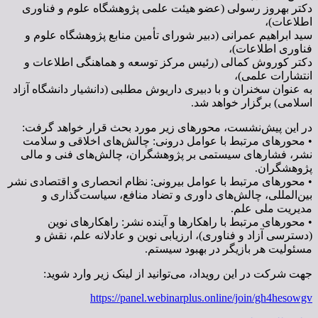
دکتر بهروز رسولی (عضو هیئت علمی پژوهشگاه علوم و فناوری
اطلاعات)،
سید ابراهیم عمرانی (دبیر شورای تأمین منابع پژوهشگاه علوم و
فناوری اطلاعات)،
دکتر کوروش کمالی (رئیس مرکز توسعه و هماهنگی اطلاعات و
انتشارات علمی)،
به عنوان سخنران و با دبیری داریوش مطلبی (دانشیار دانشگاه آزاد
اسلامی) برگزار خواهد شد.
در این پیش‌نشست، محورهای زیر مورد بحث قرار خواهد گرفت:
• محورهای مرتبط با عوامل درونی: چالش‌های اخلاقی و سلامت
نشر، فشارهای سیستمی بر پژوهشگران، چالش‌های فنی و مالی
پژوهشگران.
• محورهای مرتبط با عوامل بیرونی: نظام انحصاری و اقتصادی نشر
بین‌المللی، چالش‌های داوری و تضاد منافع، سیاست‌گذاری و
مدیریت ملی علم.
• محورهای مرتبط با راهکارها و آینده نشر: راهکارهای نوین
(دسترسی آزاد و فناوری)، ارزیابی نوین و عادلانه علم، نقش و
مسئولیت هر بازیگر در بهبود سیستم.
جهت شرکت در این رویداد، می‌توانید از لینک زیر وارد شوید:
https://panel.webinarplus.online/join/gh4hesowgv