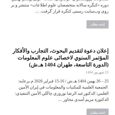
دوره «کنگره سالانه متخصصان علوم اطلاعات» منتشر و بر
روی وب‌سایت رسمی کنگره قرار گرفت. …
ادامه مطلب
إعلان دعوة لتقديم البحوث، التجارب والأفكار
المؤتمر السنوي لاخصائی علوم المعلومات
(الدورة التاسعة، طهران 1404 هـ.ش)
23 شهریور 1404
25 – 26 بهمن 1404 هـ.ش / 16-15 فبراير 2026 م برعايه:
الجمعية العلمية للمكتبات والمعلومات في إيران الأمين
العلمي: الدكتورعبد الرضا نوروزي چاكَلي الأمين التنفيذي:
الدكتورة مريم أسدي محاور …
ادامه مطلب