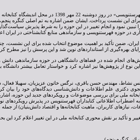
نخستین پیش‌نشست سازماندهی دانش کنگره پنجم با عنوان «
ی این نشست پرداخت. ایشان ضمن اشاره به تم اصلی کنگره پنجم، به
را تببین نمود و انجام تغییر در این حوزه را به شرط پذیرش سیاست‌
ری در حوزه فهرستنویسی و سازماندهی منابع کتابشناختی در ایران اعل
 ایران، ضمن تأکید بر اهمیت موضوع انتخاب شده برای این نشست، چن
یای بهره‌گیری از استانداردهای نوین شد و این پرسش را نیز مطرح کر
هش‌های انجام شده در فضاهای دانشگاهی در حوزه سازماندهی دانش و
این نوع از پژوهش‌ها نیز اشاره کرد و خواستار تعامل بیشتر دانشگاه ب
گس نشاط، مهندس حسن باقری، نرگس خاتون عزیزیان، سهیلا فعال، دکت
ی دکتری علم اطلاعات و دانش‌شناسی دیدگاه‌های خود را بیان کردند.
تابخانه ملی برای بررسی موضوعات و رویکردهای جدید این حوزه، اشاره 
به اضطراب اطلاعاتی کتابداران فهرستنویس در پذیرش رویکردهای نوی
ت، نیازهای کاربران، ماهیت کتابخانه‌ها و اقتصاد دانش‌بنیان) از جمله
ییر و تأکید بر نقش محوری کتابخانه ملی در این تغییر اعلام کرد این ب
ائی کنگره پنجم)