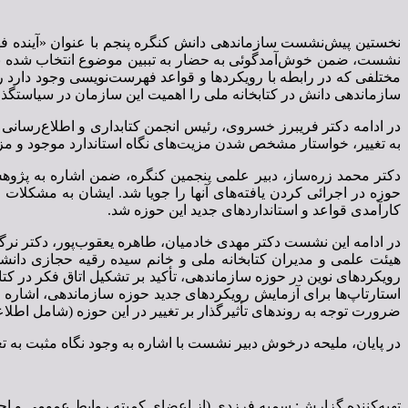
نشست، ضمن خوش‌آمدگوئی به حضار به تببین موضوع انتخاب شده برا
مختلفی که در رابطه با رویکردها و قواعد فهرست‌نویسی وجود دارد 
سازماندهی دانش در کتابخانه ملی را اهمیت این سازمان در سیاستگذا
در ادامه دکتر فریبرز خسروی، رئیس انجمن کتابداری و اطلاع‌رسانی
به تغییر، خواستار مشخص شدن مزیت‌های نگاه استاندارد موجود و مزا
دکتر محمد زره‌ساز، دبیر علمی پنجمین کنگره، ضمن اشاره به پژو
حوزه در اجرائی کردن یافته‌های آنها را جویا شد. ایشان به مشکلات 
کارآمدی قواعد و استانداردهای جدید این حوزه شد.
در ادامه این نشست دکتر مهدی خادمیان، طاهره یعقوب‌پور، دکتر نر
هیئت علمی و مدیران کتابخانه ملی و خانم سیده رقیه حجازی دانشجو
رویکردهای نوین در حوزه سازماندهی، تأکید بر تشکیل اتاق فکر در ک
استارتاپ‌ها برای آزمایش رویکردهای جدید حوزه سازماندهی، اشاره 
ضرورت توجه به روندهای تأثیرگذار بر تغییر در این حوزه (شامل اطلاعا
در پایان، ملیحه درخوش دبیر نشست با اشاره به وجود نگاه مثبت به تغ
تهیه‌کننده گزارش: سمیه فرزدی (از اعضای کمیته روابط عمومی و اجر