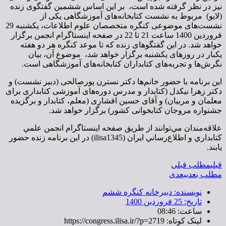
نیز در نظر گرفته شده است، بر این اساس ششمین گفتگوی زنده
(لایو) مربوط به نشست کتابخانه‌های آموزشگاهی یکی از
نشست‌های موضوعی کنگره متخصصان علوم اطلاعات، یکشنبه 29
فروردین 1400 ساعت 21 تا 22 در صفحه اینستاگرام انجمن برگزار
خواهد شد. در این گفتگوهای زنده که تا موعد کنگره هر دو هفته
یکبار در روزهای یکشنبه برگزار خواهد شد، موضوع آن، بیان
نگرش‌ها و تجربه‌های کتابداران کتابخانه‌های آموزشگاهی است.
این برنامه با حضور خانم‌ها دکتر نسترن پورصالحی (دبیر نشست) و
دکتر زهرا نیکدل (کتابدار و مدرس دوره‌های آموزشی کتابداری برای
معلمان و مربیان) و آقای حسین افشاری (معلم، کتابدار و برگزیده
جشنواره مروجان کتابخوانی کشور) برگزار خواهد شد.
علاقه‌مندان مي‌توانند از طريق صفحه اينستاگرام انجمن علمي
كتابداري و اطلاع‌رساني ايران (ilisa1345) در اين برنامه زنده حضور
يابند.
قبلی
مطلب قبلی
مطلب بعدی
بعدی
نویسنده:
دبیرخانه کنگره ششم
تاریخ:
25 فروردین 1400
ساعت:
08:46
لینک کوتاه: https://congress.ilisa.ir/?p=2719