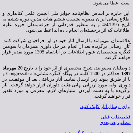
است اعطا می‌شود.
این جایزه بر اساس نظام‌نامه جوایز ملی انجمن علمی کتابداری و
اطلاع‌رسانی ایران مصوبه نشست ششم هیات مدیره دوره ششم به
تاریخ 4/4/1395 و به منظور قدردانی از حرفه‌مندان حوزه علوم
اطلاعات که اثر برجسته‌ای انجام داده اند اعطا می‌شود.
علاقمندان می‌توانند با ارسال آثار خود در این فراخوان شرکت کنند.
آثار ارسالی برگزیده بعد از انجام مراحل داوری همزمان با سومین
کنگره متخصصان علوم اطلاعات در آبان‌ماه 1395 مورد تقدیر قرار
خواهند گرفت.
داوطلبان می‌توانند، شرح مختصری از اثر خود را تا تاریخ
20 مهرماه
1397
حداکثر در 1500 کلمه در وبگاه کنگره نشانیCongress.ilisa.ir و
یا از طریق پیوند زیر ارسال نمایند. آثار دریافتی بعد از موفقیت در
داوری اولیه مورد ارزیابی نهایی هئیت داوران قرار خواهد گرفت. آثار
برگزیده با به دست آوردن امتیازهای لازم، معرفی و مورد تقدیر
قرار خواهند گرفت.
برای ارسال آثار کلیک کنید.
قبلی
مطلب قبلی
مطلب بعدی
بعدی
نویسنده:
دبیرخانه کنگره ششم