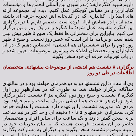
داریم شبیه کنگره ایفلا (فدراسیون بین المللی انجمن ها و مؤسسات
کتابداری) و در مقیاس کوچکتر عمل کنیم، دیده اید مجموعه ارائه
های ایفلا را، کتابداری که در کتابخانه اش تجربه حرفه ای داشته
آمده آن را در همایش ارائه کرده است. تصمیم داریم تا در برگزاری
این کنگره متفاوت عمل شود؛ ما کنگره را در یک روز و نیم برگزار
می کنیم. بنابراین برای سخنرانی ها فقط یک صبح تا ظهر پیش بینی
شده است. و برنامه ما این است که عصر روز نخست و صبح تا ظهر
روز دوم را برای «نشستهای هم اندیشی» اختصاص دهیم که در آن
کتابداران و متخصصان اطلاعات پیرامون موضوعات تعیین شده و
در باب تجربیات حرفه ای خود سخن بگویند.
برگزاری ۸ نشست هم اندیشی از موضوعات پیشنهادی متخصصان
اطلاعات در طی دو روز
وی ادامه داد: این نشستها دو به دو همزمان خواهند بود و در سالنهای
جداگانه برگزار خواهند شد. به طوری که در بعدازظهر روز اول
کنگره ۴ نشست و صبح روز دوم کنگره نیز ۴ نشست دیگر برگزار
شود. زمان هر نشست هم اندیشی نیز یک ساعت و نیم خواهد بود.
فردی که مدیریت نشست را برعهده دارد نشست را هدایت خواهد
کرد. سخنرانان فرصتهای ۵ تا ۱۰ دقیقه ای و حداکثر در نیم ساعت
برای سخن گفتن دارند و یک ساعت برای سایر افراد و متخصصان
حاضر در آن نشست فرصت هست که به بیان تجربیات خود در
زمینه موضوع نشست سخن بگویند و با دیگران به مشارکت بگذارند
و افرادی که در نشست حضور دارند درباره آن بحث و تبادل نظر و