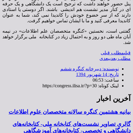
پنل حضور خواهند داشت که ترجیح است یک دانشگاهی و یک حرفه
ای در کنار مدیر نشست هم اندیشی باشند. اگر دوستی یا استادی
دارند که از سر خضوع خودش را کاندیدا نمی کند، شما به عنوان
کاندیدا معرفی کنید و ما با ایشان تماس خواهیم گرفت.
گفتنی است، نخستین «کنگره متخصصان علم اطلاعات» در نیمه
آبان ماه طی دو روز و به احتمال زیاد در کتابخانه ملی برگزار خواهد
شد.
قبلی
مطلب قبلی
مطلب بعدی
بعدی
نویسنده:
دبیرخانه کنگره ششم
تاریخ:
14 شهریور 1394
ساعت:
06:53
لینک کوتاه: https://congress.ilisa.ir/?p=30
آخرین اخبار
بیانیه هشتمین کنگره سالانه متخصصان علوم اطلاعات
گالری تصاویر نشست‌های کتابخانه ملی- کتابخانه‌های
دانشگاهی و تخصصی- کتابخانه‌های آموزشگاهی