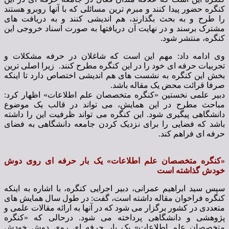
کنگره حضور پیدا کنند و مبرم ترین مسائلی که با آنها روبرو هستند
را طرح و به بحث بگذارند، هم اندیشی کنند و به دریافت های
مشترک برسند و در نهایت آن دریافتها به صورت اسناد خروجی این
کنگره، منتشر شود.
وی ادامه داد: مهم این است که شاغلان در حرفه مشکلات و
تجربیات حرفه ای خود را در این کنگره مطرح کنند. زیرا اصلی ترین
بخش این کنگره به نشست های هم اندیشی اختصاص دارد تا اینکه
صرفا قرائت محض یک مقاله باشد.
دبیر علمی نخستین «کنگره متخصصان علم اطلاعات» اظهار کرد:
مباحث مطرح در این همایش، می تواند در قالب یک موضوع
دانشگاهی پیگیری شود. این کنگره می تواند ظرفیت این را داشته
باشد که فضایی را برای نزدیک کردن جامعه دانشگاهی به فضای
حرفه ای فراهم کند.
«کنگره متخصصان علم اطلاعات» یک بار حرفه ای روی دوش
خودش گذاشته است
سپس سید ابراهیم عمرانی، دبیر اجرایی کنگره، با اشاره به اینکه
کنگره فراخوان مقاله داشته است، گفت: در طول سال همایش های
متعددی در کشور برگزار می شود که در آنها به ارائه مقالات علمی و
پژوهشی و دانشگاهی پرداخته می شود. درحالی که «کنگره
متخصصان علم اطلاعات» یک بار حرفه ای روی دوش خودش