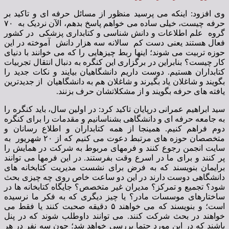
وی افزود: اینکه می پرسید منظور از مسائل حرفه ای و تاکید بر
حرفه چیست، خیلی ساده می خواهم پاسخ بدهم، الآن نردیک به ۷۰
گروه علم اطلاعات و دانش شناسی و کتابداری پزشکی در کشور
فعال هستند یعنی دست کم سالانه سه هزار دانش آموخته در این
حوزه تربیت می شوند؛ اینها ربط چیزهایی را که می خوانند با دنیای
کار چیست؟ بنابراین در برگزاری این کنگره به دنبال انتقال تجربیات
کتابداران هستیم. دوست داریم دانشگاهیان بیایند و نکات جدید را
بگویند و شاغلان یاد بگیرند و شاغلان هم به دانشگاهیان از جدیدترین
یافته های حرفه بگویند و از مشکلاتشان حرف بزنند.
سید ابراهیم عمرانی درپایان تاکید کرد: در اولین سال، باید کنگره را
به جامعه حرفه ای و دانشگاهی بشناسانیم و مقدمات را برای کنگره
دوم فراهم کنیم. همینجا از همه کتابداران و اطلاع رسانان و
متخصصان حوزه های مرتبط دعوت می کنیم که از ۲۰ شهریور به
سایت انجمن رجوع کنند و فرمهای مربوط به شرکت در همایش را
پر کنند و برای ما در اسرع وقت بفرستند. در این فرمها می توانند
برایمان بنویسند که به فرض برای نشست مدیریت کتابخانه های
دانشگاهی دوست دارند در این دو ساعت خاص روی چه چیزی بحث
شود؟ تجمیع و تمرکز؟ مدیران غیر متخصص؟ جایگاه کتابخانه ها در
ساختارهای موسسات مادر؟ یا چیز دیگری که به فکر ما نرسیده
است؛ و بنویسند که می خواهند ۵ دقیقه صحبت کنند یا فقط می
خواهند در بحث شرکت کنند. می توانند داوطلب شوند که در پنل
باشند که در این مورد حتما بررسی خواهد شد؛ چون سه نفر در هر