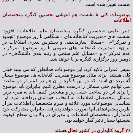
نخست تعیین شده است.
موضوعات کلی ۸ نشست هم اندیشی نخستین کنگره متخصصان
اطلاعات
دبیر علمی «نخستین کنگره متخصصان علم اطلاعات» افزود:
نشست های «مدیریت کتابخانه های دانشگاهی با زیر موضوع “تجمیع
و تمرکز”»، «مسائل سازماندهی و دسترس پذیری اطلاعات در
ایران»، «مدیریت کتابخانه های عمومی با زیر موضوع “تمرکز یا
عدم تمرکز”» و «مسائل علم سنجی و رتبه بندی دانشگاهی» در
دومین روز برگزاری کنگره بر پا خواهد شد.
سپس عمرانی تأکید کرد: این موضوعات همانطور که می بینید خیلی
کلی هستند. برای مثال موضوع مدیریت کتابخانه ها، موضوع بسیار
گسترده ای است که در این کنگره و آن هم در کمتر از دو ساعت
نمی توانیم حتی مسائل را درست مطرح کنیم. بنابراین باید موضوع
را برای این دو ساعت خیلی ریز و مشخص کنیم. باید به مبرم ترین
مسائل متخصصان اطلاعات به انتخاب خودشان پرداخته شود. این
شناسایی موضوعات مورد علاقه و مبرم متخصصان اطلاعات نیز از
طریق پیشنهادهای آنها صورت خواهد پذیرفت. بنابراین مشارکت خود
کتابداران، متخصصان اطلاعات و مدیران در بالابردن سطح کیفیت
نشستها بسیار تأثیر گذار خواهد بود.
۷۶ گروه کتابداری در کشور فعال هستند