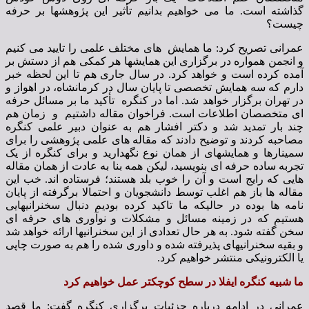
گذاشته است. ما می خواهیم بدانیم تأثیر این پژوهشها بر حرفه
چیست؟
عمرانی تصریح کرد: ما همایش های مختلف علمی را تایید می کنیم
و انجمن همواره در برگزاری این همایشها هر کمکی هم از دستش بر
آمده کرده است و خواهد کرد. در سال جاری هم تا این لحظه خبر
دارم که سه همایش تخصصی تا پایان سال در کرمانشاه، در اهواز و
در تهران برگزار خواهد شد. اما در کنگره تأکید ما بر مسائل حرفه
ای متخصصان اطلاعات است. فراخوان مقاله داشتیم و زمان هم
چند بار تمدید شد و دکتر افشار هم به عنوان دبیر علمی کنگره
مصاحبه کردند و توضیح دادند که مقاله های علمی پژوهشی را برای
سمینارها و همایشهای از همان نوع نگهدارید و برای کنگره از یک
تجربه ساده حرفه ای بنویسید، لیکن همه بنا به عادت از همان مقاله
هایی که رایج است و آن را خوب بلد هستند؛ فرستاده اند. خب این
مقاله ها باز هم اغلب توسط دانشجویان و احتمالا برگرفته از پایان
نامه ها بوده در حالیکه ما تاکید کرده بودیم دنبال سخنرانیهایی
هستیم که در زمینه مسائل و مشکلات و نوآوری های حرفه ای
سخن گفته شود. به هر حال تعدادی از این سخنرانیها ارائه خواهد شد
و بقیه سخنرانیهای پذیرفته شده و داوری شده را هم به صورت چاپی
یا الکترونیکی منتشر خواهیم کرد.
ما شبیه کنگره ایفلا در سطح کوچکتر عمل خواهیم کرد
عمرانی در ادامه درباره جزئیات برگزاری کنگره گفت: ما قصد