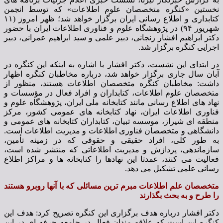
نخستین «کنگره متخصصان علوم اطلاعات» که توسط انجمن
کتابداری و اطلاع رسانی ایران برگزار خواهد شد؛ ظهر امروز (۱۱
شهریور ۹۴) در پژوهشگاه علوم و فناوری اطلاعات ایران با حضور
دکتر ابراهیم افشار زنجانی، دبیر علمی و سید ابراهیم عمرانی، دبیر
اجرایی کنگره برگزار شد.
در ابتدای این نشست، دکتر افشار با اشاره به اینکه این کنگره در
آبان سال جاری برگزار خواهد شد، درباره مخاطبان کنگره اظهار
داشت: مخاطبان کنگره متخصصان اطلاعات هستند، منظور از
متخصصان علوم اطلاعات، کتابداران و افراد فعال در مؤسسات و
نهاد های اطلاع رسانی مانند کتابخانه ملی ایران، پژوهشگاه علوم و
فناوری اطلاعات ایران، نهاد کتابخانه های عمومی کشور، مرکز
منطقه ای شیراز، موسسه تبیان، کتابداران کتابخانه های عمومی و
دانشگاهی و متخصصان فناوری اطلاعات و مدیریت اطلاعات است.
به طور کلی، افراد حقیقی و حقوقی که در زمینه تأمین،
سازماندهی، پردازش و مدیریت اطلاعاتی که منتشر شده است،
فعالیت می کنند، عمدتا این نهادها را کتابخانه ها و مراکز اطلاع
رسانی علمی تشکیل می دهد.
متخصصان علم اطلاعات مبرم ترین مسائلی که با آنها روبرو هستند
را طرح و به بحث بگذارند
دکتر افشار درباره هدف برگزاری این کنگره تصریح کرد: هدف این
کنگره این است که علاقه مندان فعال در جامعه حرفه ای در این