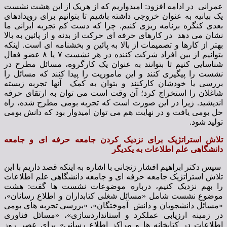
عمرانی در ادامه افزود: امیدواریم که از هریک از این هشت نشست
یک بیانیه به عنوان خروجی داشته باشیم تا بتوانیم برای رویدادهای
بعدی کنگره برنامه ریزی کنیم. چرا که دست کم تجربه ایرانی ما
نشان می دهد در کارهای حرفه ای حرکت از بدنه و از پائین به بالا
بهتر از کارها و تصمیمات از بالا به پائین و بخشنامه ای است. اینکه
بتوانیم از بین افراد شرکت کننده در هر نشست ۷ یا ۸ عضو فعال
شناسایی کنیم تا بتوانند به عنوان یک کارگروه، مسائل مطرح در
نشست را پیگیری کنند و این ماموریت را پیدا کنند که مسائل را
بررسی یا خودشان کارکنند و بتوان به کمک آنها تجربه زیسته
شاغلان را استخراج کرد؛ آن وقت است می توان به ارتقای حرفه
اندیشید. زیرا در این صورت است که تجربه بومی مطرح شده، راه
حل بومی یافت و در نهایت هم می توان امیدوار بود که دانش بومی
تولید شود.
تلاش استراتژیک برای نزدیک کردن جامعه حرفه ای و جامعه
دانشگاهی علم اطلاعات به یکدیگر
سپس دکتر ابراهیم افشار زنجانی با اشاره به اینکه قصد داریم با این
تلاش استراتژیک جامعه حرفه ای و جامعه دانشگاهی علم اطلاعات
را بهم نزدیک کنیم، درباره موضوعات نشست ها گفت: هشت
موضوع نشست شامل «مسائل شغلی کتابداران و اطلاع رسانان»،
«مسائل دانشجویان و دانش آموختگان»، «بررسی تجربه های بومی
در زمینه ارزیابی عملکرد و استانداردسازی»، «مسائل فناوری
اطلاعات در کتابخانه ها و مراکز اطلاع رسانی» برای عصر روز