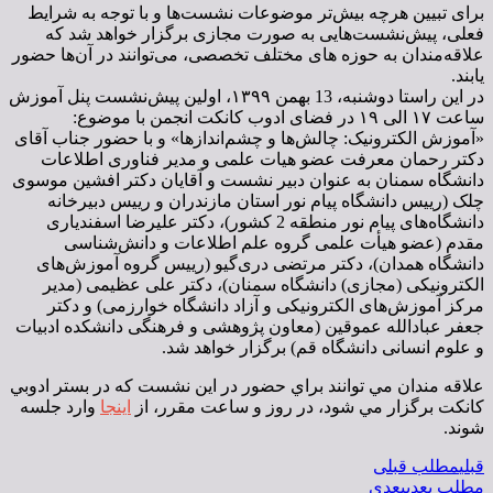
برای تبیین هرچه بیش‌تر موضوعات نشست‌ها و با توجه به شرایط
فعلی، پیش‌نشست‌هایی به صورت مجازی برگزار خواهد شد که
علاقه‌مندان به حوزه های مختلف تخصصی، می‌توانند در آن‌ها حضور
یابند.
در این راستا دوشنبه،‌ 13 بهمن ۱۳۹۹، اولین پیش‌نشست پنل آموزش
ساعت ١٧ الی ١٩ در فضای ادوب کانکت انجمن با موضوع:
«آموزش الکترونیک: چالش‌ها و چشم‌اندازها» و با حضور جناب آقای
دکتر رحمان معرفت عضو هیات علمی و مدیر فناوری اطلاعات
دانشگاه سمنان به عنوان دبیر نشست و آقایان دکتر افشین موسوی
چلک (رییس دانشگاه پیام نور استان مازندران و رییس دبیرخانه
دانشگاه‌های پیام نور منطقه 2 کشور)، دکتر علیرضا اسفندیاری
مقدم (عضو هیأت علمی گروه علم اطلاعات و دانش‌شناسی
دانشگاه همدان)، دکتر مرتضی دری‌گیو (رییس گروه آموزش‌های
الکترونیکی (مجازی) دانشگاه سمنان)، دکتر علی عظیمی (مدیر
مرکز آموزش‌های الکترونیکی و آزاد دانشگاه خوارزمی) و دکتر
جعفر عبادالله عموقین (معاون پژوهشی و فرهنگی دانشکده ادبیات
و علوم انسانی دانشگاه قم) برگزار خواهد شد.
علاقه مندان مي توانند براي حضور در اين نشست كه در بستر ادوبي
كانكت برگزار مي شود، در روز و ساعت مقرر، از
اینجا
وارد جلسه
شوند.
قبلی
مطلب قبلی
مطلب بعدی
بعدی