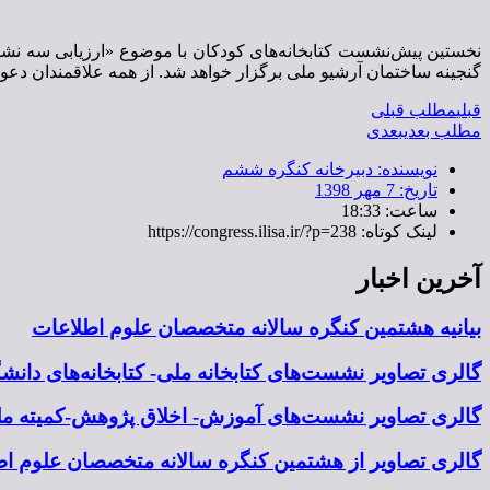
گنجینه ساختمان آرشیو ملی برگزار خواهد شد. از همه علاقمندان دعو
قبلی
مطلب قبلی
مطلب بعدی
بعدی
نویسنده:
دبیرخانه کنگره ششم
تاریخ:
7 مهر 1398
ساعت:
18:33
لینک کوتاه: https://congress.ilisa.ir/?p=238
آخرین اخبار
بیانیه هشتمین کنگره سالانه متخصصان علوم اطلاعات
گالری تصاویر نشست‌های کتابخانه ملی- کتابخانه‌های دان
گالری تصاویر نشست‌های آموزش- اخلاق پژوهش-کمیته ملی
گالری تصاویر از هشتمین کنگره سالانه متخصصان علوم اطل