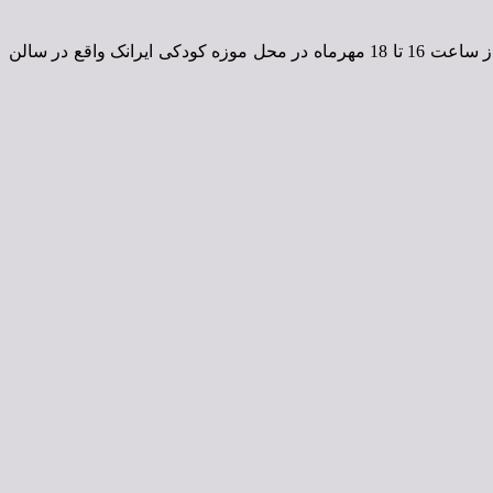
نخستین پیش‌نشست کتابخانه‌های کودکان با موضوع «ارزیابی سه نشست پیشین در کنگره‌های گذشته» در روز چهارشنبه 17 مهرماه 1398 از ساعت 16 تا 18 مهرماه در محل موزه کودکی ایرانک واقع در سالن