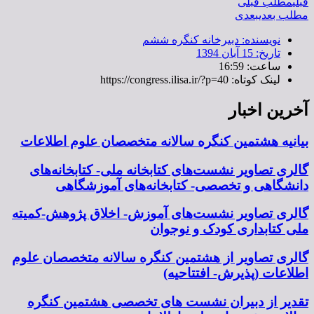
قبلی
مطلب قبلی
مطلب بعدی
بعدی
نویسنده:
دبیرخانه کنگره ششم
تاریخ:
15 آبان 1394
ساعت:
16:59
لینک کوتاه: https://congress.ilisa.ir/?p=40
آخرین اخبار
بیانیه هشتمین کنگره سالانه متخصصان علوم اطلاعات
گالری تصاویر نشست‌های کتابخانه ملی- کتابخانه‌های
دانشگاهی و تخصصی- کتابخانه‌های آموزشگاهی
گالری تصاویر نشست‌های آموزش- اخلاق پژوهش-کمیته
ملی کتابداری کودک و نوجوان
گالری تصاویر از هشتمین کنگره سالانه متخصصان علوم
اطلاعات (پذیرش- افتتاحیه)
تقدیر از دبیران نشست های تخصصی هشتمین کنگره