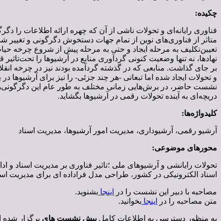
چکیده:
فناوری رایانه‌ای و تحولات ناشی از آن که چهره ارائه اطلاعات را دگرگ
متاثر از فناوری‌های نوین از تمام جهات دستخوش دگرگونی و تغییر شد 
تعیین‌تکلیف به مرحله ایجاد و حتی به مرحله پیش از شروع چرخه حیات اس
نهادها، نه تنها وضعیت کنونی گردآوری منابع در آرشیوها را تحت‌تاثیر ق
بر جای گذاشت. منابعی که در گذشته گردآمده بودند نیز در چرخه ان
و تحولات ایجاد شده اما تبعاتی -هر چند جزئی- را نیز برای آرشیوها د
نشست حاضر، در برش‌هایی زمانی مختلف به طور عام این دگرگونی‌ها 
دریچه‌ای به آینده تحولات رقمی در آرشیوها بگشاید.
کلیدواژه‌ها:
آرشیو رقمی، آرشیوداری، مدیریت امور آرشیوها، مدیریت اسناد
محورهای موضوعی:
تحولات رایانشی و آرشیوهای ملی ؛تاثیر فناوری بر مدیریت اسناد و ادار
اسناد الکترونیکی در کشور، طراحی مدل فراداده ای برای مدیریت اسناد
مصاحبه با دبیر این نشست را در
اینجا
بشنوید.
متن مصاحبه را در
اینجا
بخوانید.
به منظور دسترسی به اطلاعات کامل
پیش نشست های
برگزار شده ا