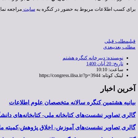
برای کسب اطلاعات مربوط به حضور در کنگره به
سایت
مراجعه نمای
قبلی
مطلب قبلی
مطلب بعدی
بعدی
نویسنده:
دبیرخانه کنگره هشتم
تاریخ:
20 آبان 1400
ساعت:
10:10
لینک کوتاه: https://congress.ilisa.ir/?p=3944
آخرین اخبار
بیانیه هشتمین کنگره سالانه متخصصان علوم اطلاعات
گالری تصاویر نشست‌های کتابخانه ملی- کتابخانه‌های دان
گالری تصاویر نشست‌های آموزش- اخلاق پژوهش-کمیته ملی