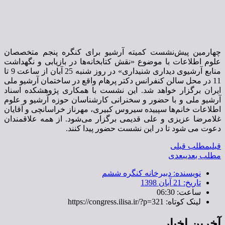
چهارمین پیش‌نشست کمیته آرشیو برای کنگره پنجم متخصصان
علوم اطلاعات با موضوع «نقش کتابخانه‌ها در بازیابی و نگهداشت
منابع آرشیوی دیداری شنیداری» در روز شنبه 25 آبان از ساعت 9 تا
11 در محل سالن کنفرانس دکتر پرهام واقع در ساختمان آرشیو ملی
ایران برگزار خواهد شد. این نشست با همکاری پژوهشکده اسناد
آرشیو ملی و با حضور و سخنرانی کارشناسان حوزه آرشیو و علوم
اطلاعات خانم‌ها سپییده سیروس کبیری، مهرناز خراسانچی و آقایان
غلامرضا عزیزی و علی قدیمی برگزار می‌شود. از همه علاقمندان
دعوت می شود تا در این نشست حضور پیدا کنند.
قبلی
مطلب قبلی
مطلب بعدی
بعدی
نویسنده:
دبیرخانه کنگره ششم
تاریخ:
21 آبان 1398
ساعت:
06:30
لینک کوتاه: https://congress.ilisa.ir/?p=321
آخرین اخبار