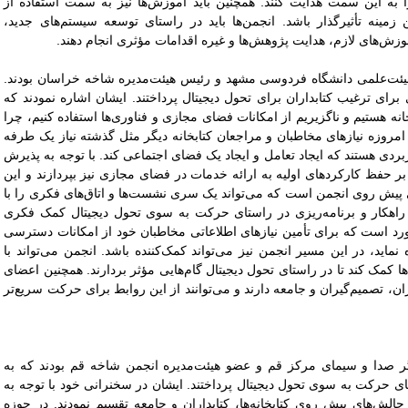
 را به این سمت هدایت کنند. همچنین باید آموزش‌ها نیز به سمت استفاده از
 زمینه تأثیرگذار باشد. انجمن‌ها باید در راستای توسعه سیستم‌های جدید،
موزش‌های لازم، هدایت پژوهش‌ها و غیره اقدامات مؤثری انجام دهند.
ت‌علمی دانشگاه فردوسی مشهد و رئیس هیئت‌مدیره شاخه خراسان بودند.
ای ترغیب کتابداران برای تحول دیجیتال پرداختند. ایشان اشاره نمودند که
ه هستیم و ناگزیریم از امکانات فضای مجازی و فناوری‌ها استفاده کنیم، چرا
مروزه نیازهای مخاطبان و مراجعان کتابخانه دیگر مثل گذشته نیاز یک طرفه
ربردی هستند که ایجاد تعامل و ایجاد یک فضای اجتماعی کند. با توجه به پذیرش
بر حفظ کارکردهای اولیه به ارائه خدمات در فضای مجازی نیز بپردازند و این
پیش روی انجمن است که می‌تواند یک سری نشست‌ها و اتاق‌های فکری را با
دوین راهکار و برنامه‌ریزی در راستای حرکت به سوی تحول دیجیتال کمک فکری
رد است که برای تأمین نیازهای اطلاعاتی مخاطبان خود از امکانات دسترسی
ماید، در این مسیر انجمن نیز می‌تواند کمک‌کننده باشد. انجمن می‌تواند با
ها کمک کند تا در راستای تحول دیجیتال گام‌هایی مؤثر بردارند. همچنین اعضای
ان، تصمیم‌گیران و جامعه دارند و می‌توانند از این روابط برای حرکت سریع‌تر
دا و سیمای مرکز قم و عضو هیئت‌مدیره انجمن شاخه قم بودند که به
ای حرکت به سوی تحول دیجیتال پرداختند. ایشان در سخنرانی خود با توجه به
الش‌های پیش روی کتابخانه‌ها، کتابداران و جامعه تقسیم نمودند. در حوزه