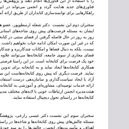
را با استفاده از این فناوری‌ها انجام دهند و پژوهش‌ها
فناوری‌های جدید هدایت گردد و انجمن می‌تواند در این
راهکارهایی برای توانمندسازی کتابداران از طریق ارائه آ
سخنران دوم این نشست دکتر شعله ارسطوپور، عضو هیئ
ایشان به مسئله فرصت‌های پیش روی شاخه‌های استانی بر
روز به روز در حال فاصله گرفتن از فضای سنتی در کتابخان
که در غیر این صورت امکان ادامه حیات نخواهیم داشت. ا
نیست، بلکه به دنبال فضاها و امکانات چندکاربره و چندکا
فضای مجازی از سوی جامعه، کتابخانه‌ها می‌توانند علاوه 
خود یک فرصت برای کتابخانه است. در این راستا فرصتی 
همکاری کتابخانه‌ها ایجاد نماید و به کتابخانه برای ت
نمایند. فرصت دیگری که پیش روی کتابخانه‌هاست این مو
آزاد با ایجاد سیاست‌گذاری و سامان‌دهی درست استفاده ن
ارائه خدمات توصیه‌ای، مشاوره‌ای و آموزشی به کتابخانه‌
هیئت‌مدیره انجمن ارتباطات خوبی با لایه‌های مختلف مدیر
کتابخانه‌ها در راستای تحول دیجیتال استفاده نمایند.
سخنران سوم این نشست دکتر عیسی زارعی، پژوهشگر ص
مسئله چالش‌های پیش روی کتابخانه‌ها و شاخه‌ها در راست
اهداف و مأموریت‌های انجمن، چالش‌ها را به سه حوزۀ چ