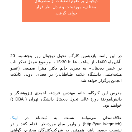
دیجیتال بر علوم اطلاعات از منظرهای
مختلف، موردبحث و تبادل نظر قرار
خواهد گرفت.
در این راستا یازدهمین کارگاه تحول دیجیتال روز پنجشنبه، 20
آبان‌ماه 1400، از ساعت 14 تا 15:30 با موضوع «مدل تفکر ناب
در عصر دیجیتال» به دبیری خانم دکتر میترا صمیعی (عضو
هیئت‌علمی دانشگاه علامه طباطبایی) در فضای ادوبی کانکت
انجمن برگزار خواهد شد.
مدرس این کارگاه، خانم مهندس فرشته احمدی (پژوهشگر و
دانش‌آموختۀ دورۀ عالی تحول دیجیتال دانشگاه تهران ( DBA ))
خواهند بود.
علاقه‌مندان می‌توانند نسبت به ثبت‌نام در
لینک
(http://yun.ir/eqmtcb) و واریز مبلغ موردنظر اقدام کنند و در
نشست حضور یابند، همچنین به شرکت‌کنندگان محترم، گواهی