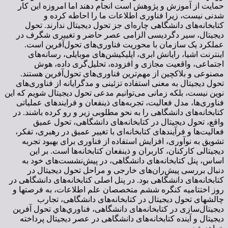
حمایت از آموزش و پژوهش است انجام دهند اما امروزه این کار
شدنی نیست، زیرا فناوری اطلاعات ما را احاطه کرده و
کتابخانه‌های دانشگاهی چاره‌ای جز تحول دیجیتال ندارند. تحول
دیجیتال، سیر دگردیسی الزامی عصر حاضر و تغییری شگرف در
عملکرد یک سازمان با محوریت فناوری‌های تحول‌آفرین است.
اینترنت اشیا، رایانش ابری، اپلیکیشن‌های موبایلی، رسانه‌های
اجتماعی، واقعیت مجازی و افزوده، تحلیل‌گری داده، هوش
مصنوعی و بلاکچین از مهم‌ترین فناوری‌های تحول‌آفرین هستند.
تحول دیجیتال به معنی استفاده تزئینی و مدگرایانه از فناوری‌های
نوین نیست، بلکه زمانی می‌توانیم مدعی تحول دیجیتال شویم که این
فناوری‌ها، مدل‌ فعالیت، تجربه‌های ذینفعان و فرایندهای عملیاتی
کتابخانه‌های دانشگاهی را به نحو مطلوبی زیر و رو کرده باشند. در
واقع، تحول دیجیتال در کتابخانه‌های دانشگاهی، تحول عمیق
فعالیت‌ها و فرآیندهای کتابخانه‌ای با تغییر عمیق در رهبری، تفکر،
تشویق به نوآوری، افزایش استفاده از فناوری برای بهبود تجربه
دیجیتالی کارکنان، کاربران و ذینفعان کتابخانه‌ها است. بر این
اساس، پنل کتابخانه‌های دانشگاهی، در پیش‌نشست‌های خود به
دنبال بررسی پیش‌ران‌های خارجی و مراحل تحول دیجیتال در
کتابخانه‌های دانشگاهی بود. در پنل اصلی کتابخانه‌های دانشگاهی در
روز اختتامیه کنگره ششم متخصصان علم اطلاعات، به فرصتها و
چالشهای تحول دیجیتال در کتابخانه‌‏های دانشگاهی، تجارب
دیجیتال‌سازی در کتابخانه‌‏های دانشگاهی، فناوري‌هاي تحول آفرين
ديجيتال و آینده کتابخانه‌های دانشگاهی در عصر دیجیتال پرداخته