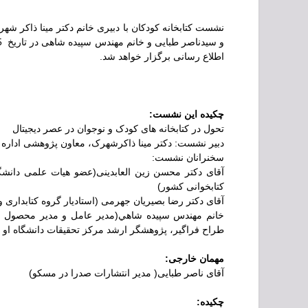
نشست کتابخانه کودکان با دبیری خانم دکتر مینا ذاکر شه
اطلاع رسانی برگزار خواهد شد.
چکیده این نشست:
تحول در کتابخانه های کودک و نوجوان در عصر دیجیتال
دبیر نشست: دکتر مینا ذاکرشهرک، معاون پژوهشی اداره
سخنرانان نشست:
آقای دكتر محسن زین العابدینی(عضو هیات علمی دانش
کتابخوانی کشور)
آقای دكتر رضا بصیریان جهرمی (استادیار گروه کتابداری
خانم مهندس سپيده شاهي(مدیر عامل و مدیر محصول كت
طراح فراگیر، پژوهشگر ارشد مرکز تحقیقات دانشگاه او س
مهمان خارجی:
آقای ناصر طبایی( مدیر انتشارات صدرا در مسکو)
چکیده: