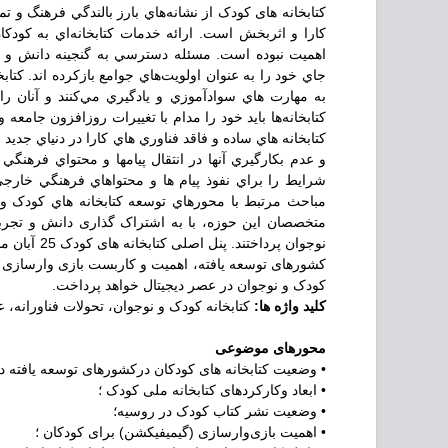
کتابخانه های کودک از نشانه‌هاي بارز بالندگي فرهنگ و ت
کارا و اثربخش است. ارائه خدمات كتابخانه‌اي به كودكان
اهميت نبوده است. مسئله دسترسي به گنجينه دانش و م
جاي خود را به عنوان اولويت‌هاي جوامع بازكرده اند. كتا
به مهارت هاي سوادآموزي و يادگيري مي‌كنند و آنان را
كتابخانه‌ها بايد خود را مدام با تغييرات روزافزون جامعه
کتابخانه هاي ساده و فاقد فناوري هاي کارا در دنياي جديد 
و عدم بکارگيري آنها در انتقال پيامها و محتواي فرهنگ
شرايط را براي نفوذ پيام ها و محتواهاي فرهنگي خار
مباحث مرتبط با محورهاي توسعه کتابخانه هاي کودک و
متخصصان این حوزه، با به اشتراک گذاری دانش و تجربیا
کشورهای توسعه یافته، اهمیت و کاربست بازی وارسازی در 
کودک و نوجوان در عصر دیجیتال خواهد پرداخت.
کلید واژه ها:
کتابخانه کودک و نوجوان، تحولات فناورانه، 
محورهای موضوعی
• وضعیت کتابخانه های کودکان درکشورهای توسعه یافته د
• ابعاد وکارکردهای کتابخانه ملی کودک ؛
• وضعیت نشر کتاب کودک در روسیه؛
• اهمیت بازی‌وارسازی (گیمیفیکشن) برای کودکان ؛