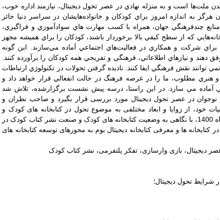
مدن ملت‌ها است و به منزله نهادي در عصر تحول دیجیتال، نيازمند اداره خوب،
 هرگز به اندازه امروز براي كودكان و خانواده‌هايشان در سراسر دنيا حائز
نابع چندفرهنگي جهان، همراه با كسب مهارت هاي سوادآموزي و فراگيري،
بخانه‌هايي كه از سطح كيفي بالا برخوردار باشند، كودكان را براي هميشه مجهز
 براي شركت و همكاري در فعاليت‌هاي اجتماعي آماده مي‌سازند. اين گونه
 وفق دهند و نيازهاي اطلاعاتي، فرهنگي و تفريحي همه كودكان را برآورده كنند.
نمي توانند نقش فرهنگي ايفا کنند. ناديده گرفتن تحولات در تکنولوژي ارتباطات
ي و هنري مطلوب، ما را در عرصه فرهنگ در حالت انفعالي قرار خواهد داد و
جي آماده مي سازد. در این راستا، درسه پیش نشست برگزارشده، تلاش شد
 نوجوان در عصر تحول دیجیتال مورد بررسی قرار بگیرد و صاحب نظران و
ت خود، از زوایا و ابعاد مختلفی به موضوع تحول در کتابخانه های کودک و
نوجوان پرداختند. پنل اصلی کتابخانه های کودک 25 آبان ماه 1400، با نگاهی به وضعیت کتابخانه های کودک و صنعت نشر کتاب کودک در
کتابخانه ها و معرفی کتابخانه دیجیتال بوم به محورهای توسعه کتابخانه های
عصر دیجیتال، بازی وارسازی، تفکر پلتفرمی، نشر کتاب کودک
ر شرایط تحول دیجیتال؛