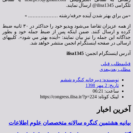
تلگرامی ilisa1345@ ارسال نمايند.
«من براي بهتر شدن آينده حرفه/رشته ………………. »
از همه عزیزان تقاضا می‌شود ويديو خود را حداكثر در ٣٠ ثانيه ضبط
كرده و ارسال كنند. ضمن اینکه پس از ضبط جمله خود و بطور
جداگانه اين جمله را نيز بیان نمايند: «آينده بهتر مي شود». کلیپهای
ارسالی در صفحه اینستگرام انجمن منتشر خواهد شد.
آدرس اينستگرام انجمن:
ilisa1345
قبلی
مطلب قبلی
مطلب بعدی
بعدی
نویسنده:
دبیرخانه کنگره ششم
تاریخ:
2 مهر 1398
ساعت:
06:21
لینک کوتاه: https://congress.ilisa.ir/?p=224
آخرین اخبار
بیانیه هشتمین کنگره سالانه متخصصان علوم اطلاعات