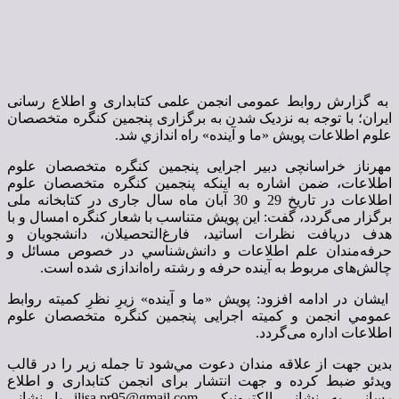
به گزارش روابط عمومی انجمن علمی کتابداری و اطلاع­ رسانی
ایران؛ با توجه به نزدیک شدن به برگزاری پنجمین کنگره متخصصان
علوم اطلاعات پویش «ما و آینده» راه ­اندازي شد.
مهرناز خراسانچی دبیر اجرایی پنجمین کنگره متخصصان علوم
اطلاعات، ضمن اشاره به اینکه پنجمین کنگره متخصصان علوم
اطلاعات در تاریخ 29 و 30 آبان ماه سال جاری در کتابخانه ملی
برگزار می­‌گردد، گفت: این پویش متناسب با شعار كنگره امسال و با
هدف دريافت نظرات اساتيد، فارغ‌­التحصيلان، دانشجويان و
حرفه‌مندان علم اطلاعات و دانش‌­شناسي در خصوص مسائل و
چالش‌های مربوط به آينده حرفه و رشته راه‌اندازی شده است.
ایشان در ادامه افزود: پويش «ما و آینده» زیرِ نظرِ کمیته روابط
عمومي انجمن و كميته اجرایی پنجمین کنگره متخصصان علوم
اطلاعات اداره می­‌گردد.
بدین جهت از علاقه مندان دعوت مي­‌شود تا جمله زير را در قالب
ویدئو ضبط كرده و جهت انتشار برای انجمن کتابداری و اطلاع
رسانی به نشانی الکترونیکی
ilisa.pr95@gmail.com
یا نشانی